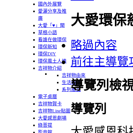
國內外展覽
愛灑分享及推
大愛環保
廣
大愛「♥」聞
草根小語
看誰在做環保
略過內容
環保新知
環保DIY
前往主導覽
環保風土人情
吉祥物介紹
吉祥物由來
導覽列檢
生活軌跡
系列產品
電子桌曆
吉祥物賀卡
導覽列
吉祥物Line貼圖
大愛感恩劇場
綠菩提
大愛感恩科
影音館