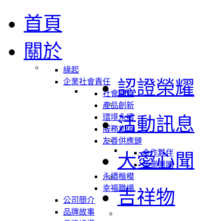
首頁
關於
緣起
認證榮耀
企業社會責任
社會關懷
產品創新
環境永續
活動訊息
服務加值
友善供應鏈
合作夥伴
大愛心聞
企業團購
永續楷模
幸福職場
吉祥物
公司簡介
品牌故事