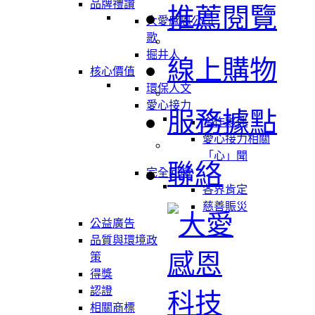
品牌禮讚
推薦閱覽
大愛感恩公司
歌
掘井人
線上購物
核心價值
環保人文
愛心接力
服務據點
合作夥伴
愛心接力相關
「心」聞
聯絡
完全回饋
各界肯定
慈善賑災
公益廣告
品質與環境政
策
得獎
認證
相關商標