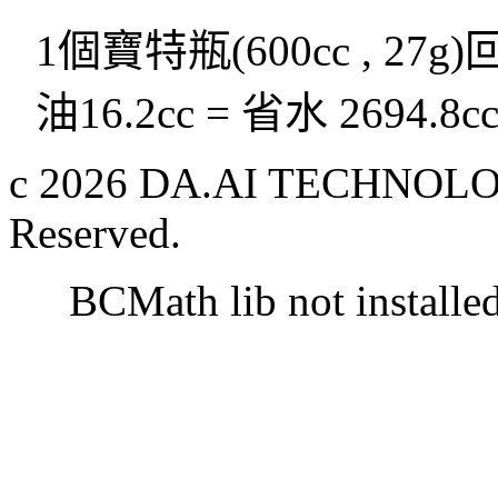
1個寶特瓶(600cc , 27g
油16.2cc = 省水 2694.8c
c 2026 DA.AI TECHNOLOG
Reserved.
BCMath lib not installe