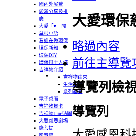
國內外展覽
愛灑分享及推
大愛環保
廣
大愛「♥」聞
草根小語
看誰在做環保
略過內容
環保新知
環保DIY
前往主導覽
環保風土人情
吉祥物介紹
吉祥物由來
導覽列檢
生活軌跡
系列產品
電子桌曆
吉祥物賀卡
導覽列
吉祥物Line貼圖
大愛感恩劇場
綠菩提
大愛感恩科
影音館