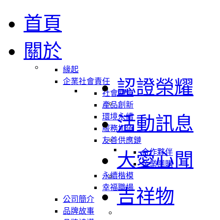
首頁
關於
緣起
認證榮耀
企業社會責任
社會關懷
產品創新
環境永續
活動訊息
服務加值
友善供應鏈
合作夥伴
大愛心聞
企業團購
永續楷模
幸福職場
吉祥物
公司簡介
品牌故事