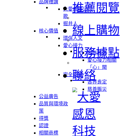
品牌禮讚
推薦閱覽
大愛感恩公司
歌
掘井人
線上購物
核心價值
環保人文
愛心接力
服務據點
合作夥伴
愛心接力相關
「心」聞
聯絡
完全回饋
各界肯定
慈善賑災
公益廣告
品質與環境政
策
得獎
認證
相關商標