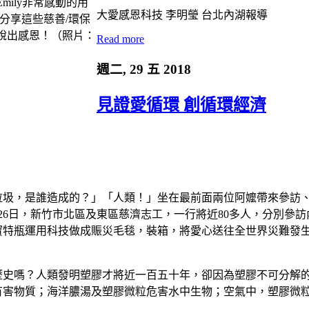
大愛感恩科技 李明瑩 台北內湖報導
Read more
週二, 29 五 2018
見證愛循環 創循環經濟
垃圾，是誰造成的？」「人類！」坐在最前面兩位阿嬤帶來參訪
26日，新竹市北區及東區慈濟志工，一行將近80多人，分別參
寶特瓶運用科技做成賑災毛毯，裝箱，將愛心送往全世界災難發
」
史嗎？人類發明塑膠才將近一百五十年，卻因為塑膠不可分解的
害物質；海洋膿湯及塑膠微粒危害水中生物；空氣中，塑膠微粒飄