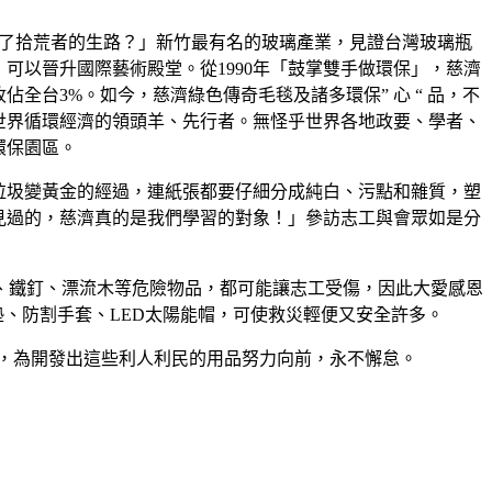
搶了拾荒者的生路？」新竹最有名的玻璃產業，見證台灣玻璃瓶
可以晉升國際藝術殿堂。從1990年「鼓掌雙手做環保」，慈濟
全台3%。如今，慈濟綠色傳奇毛毯及諸多環保” 心 “ 品，不
世界循環經濟的領頭羊、先行者。無怪乎世界各地政要、學者、
環保園區。
垃圾變黃金的經過，連紙張都要仔細分成純白、污點和雜質，塑
見過的，慈濟真的是我們學習的對象！」參訪志工與會眾如是分
、鐵釘、漂流木等危險物品，都可能讓志工受傷，因此大愛感恩
墊、防割手套、LED太陽能帽，可使救災輕便又安全許多。
，為開發出這些利人利民的用品努力向前，永不懈怠。