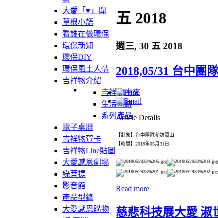
大愛「♥」聞
五 2018
草根小語
看誰在做環保
週三, 30 五 2018
環保新知
環保DIY
2018,05/31 台
環保風土人情
吉祥物介紹
吉祥物由來
生活軌跡
系列產品
Article Details
電子桌曆
【對象】台中團隊參訪岡山
吉祥物賀卡
【時間】2018年05月31日
吉祥物Line貼圖
大愛感恩劇場
綠菩提
影音館
Read more
產品型錄
大愛感恩購物
慈悲科技展大愛 淑