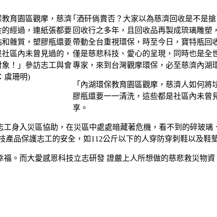
｢酒矸倘賣否？大家以為慈濟回收是不是
回收行之多年，且回收品再製成琉璃雕塑，
帶動全台重視環保，時至今日，寶特瓶回收佔
僅是慈悲科技、愛心的呈現，同時也是全
專家，來到台灣觀摩環保，必至慈濟內湖
「內湖環保教育園區觀摩，慈濟人如何將
膠瓶還要一一清洗，這些都是社區內未曾
享。
志工身入災區協助，在災區中處處暗藏著危機，看不到的碎玻璃
技產品保護志工的安全，如112公斤以下的人穿防穿刺鞋以及鞋
幸福。而大愛感恩科技立志研發 證嚴上人所想做的慈悲救災物資