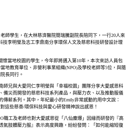
、老師學生，在大林慈濟醫院簡瑞騰副院長陪同下，一行20人來
科技李明瑩及志工李鼎南分享環保人文及慈悲科技研發設計理
，關懷當地校園的學生，今年即將邁入第10年，本次來訪人員包
當地教育單位、非營利事業組織(NPO)及學校老師等5位，與隨
副院長同行。
南師兄與大愛同仁李明瑩與「幸福校園」團隊分享大愛感恩科
、備災而開發的慈悲科技系列產品，與壓力衣、以及推動服儀
的傳薪系列。其中，年紀最小的Emily非常感動的用中文說：
」對這些慈善/環保科技與愛心研發精神說出感恩！
PO職工及老師也對大愛感恩從「八仙塵爆」因緣而研發的『高
透氣肢體壓力服』表示高度興趣，紛紛發問：「如何能縮短復