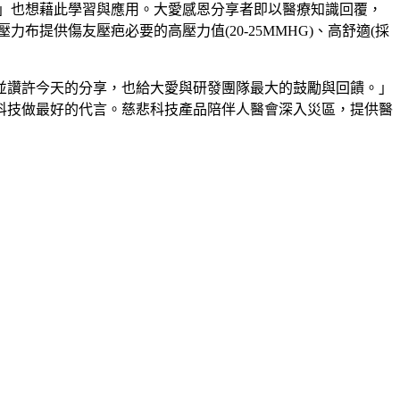
」也想藉此學習與應用。大愛感恩分享者即以醫療知識回覆，
壓力布提供傷友壓疤必要的高壓力值(20-25MMHG)、高舒適(採
並讚許今天的分享，也給大愛與研發團隊最大的鼓勵與回饋。」
科技做最好的代言。慈悲科技產品陪伴人醫會深入災區，提供醫