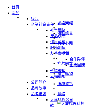
首頁
關於
緣起
認證榮耀
企業社會責任
社會關懷
活動訊息
產品創新
環境永續
大愛心聞
服務加值
友善供應鏈
吉祥物
合作夥伴
推薦閱覽
企業團購
永續楷模
線上購物
幸福職場
公司簡介
服務據點
品牌故事
品牌禮讚
聯絡
大愛感恩公司
歌