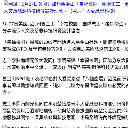
5月27日美國北加州舊金山「幸福校園」團隊志工、老師學生
分享環保人文及慈悲科技研發設計理念。
「幸福校園」團隊於2009年開始進入舊金山社區，關懷當地
業組織(NPO)及學校老師等5位，與隨團之美國慈濟志工6位
志工李鼎南師兄與大愛同仁李明瑩與「幸福校園」團隊分享大愛
非常感動的用中文說：「感恩!」對這些慈善/環保科技與愛心
舊金山NPO職工及老師也對大愛感恩從「八仙塵爆」因緣而
享者即以醫療知識回覆，諸如：此壓力布提供傷友壓疤必要的高壓
性。
志工李鼎南師兄與同仁李明瑩接續分享大愛感恩科技環保研發
簡副院長以尼泊爾地震後，他與慈濟醫療團隊前至災區提供即
療服務與關懷，深具慈悲與科技意涵，也是全體海內外師兄姊