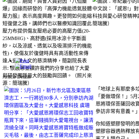
Article Details
「地球上有那麼多
「要做環保！」5月
恩將環保菩薩回收
參訪非常有意義。
你知道塑膠發明的歷
塑膠容器遇熱釋放有
害了人類自己。