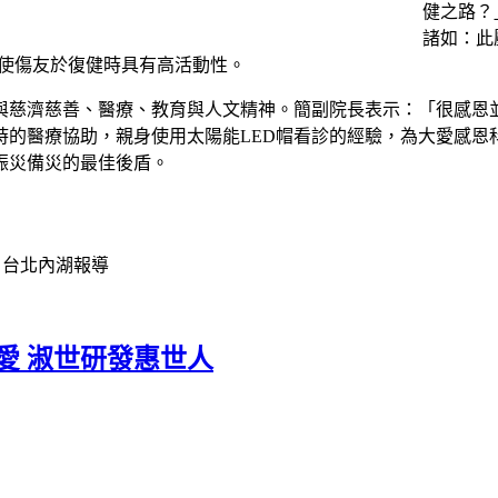
健之路？
諸如：此
，使傷友於復健時具有高活動性。
與慈濟慈善、醫療、教育與人文精神。簡副院長表示：「很感恩
時的醫療協助，親身使用太陽能LED帽看診的經驗，為大愛感恩
賑災備災的最佳後盾。
 台北內湖報導
愛 淑世研發惠世人