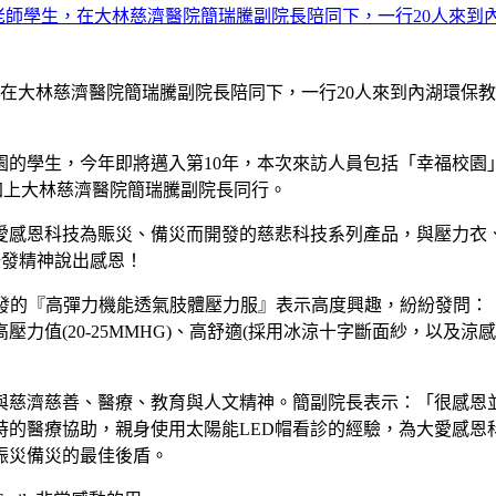
，在大林慈濟醫院簡瑞騰副院長陪同下，一行20人來到內湖環保
校園的學生，今年即將邁入第10年，本次來訪人員包括「幸福校
，加上大林慈濟醫院簡瑞騰副院長同行。
感恩科技為賑災、備災而開發的慈悲科技系列產品，與壓力衣、以
研發精神說出感恩！
研發的『高彈力機能透氣肢體壓力服』表示高度興趣，紛紛發問：
力值(20-25MMHG)、高舒適(採用冰涼十字斷面紗，以及
與慈濟慈善、醫療、教育與人文精神。簡副院長表示：「很感恩
時的醫療協助，親身使用太陽能LED帽看診的經驗，為大愛感恩
賑災備災的最佳後盾。