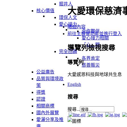
掘井人
大愛環保慈濟
核心價值
環保人文
愛心接力
略過內容
合作夥伴
前往主導覽功能並進行登入
愛心接力相關
「心」聞
導覽列檢視搜尋
完全回饋
各界肯定
導覽列
慈善賑災
公益廣告
大愛感恩科技與地球共生息
品質與環境政
English
策
得獎
搜尋
認證
相關商標
搜尋...
國內外展覽
愛灑分享及推
廣