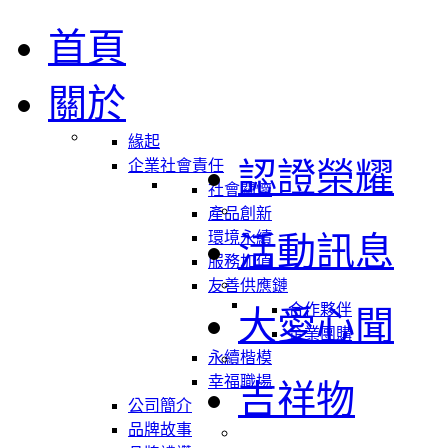
首頁
關於
緣起
認證榮耀
企業社會責任
社會關懷
產品創新
環境永續
活動訊息
服務加值
友善供應鏈
合作夥伴
大愛心聞
企業團購
永續楷模
幸福職場
吉祥物
公司簡介
品牌故事