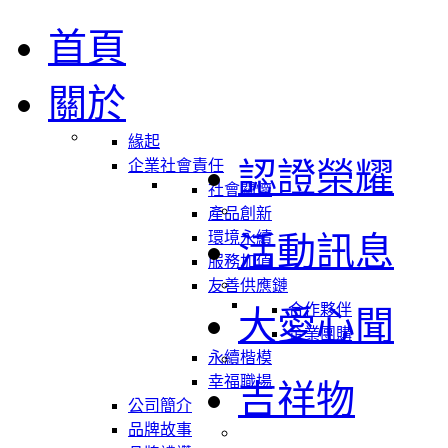
首頁
關於
緣起
認證榮耀
企業社會責任
社會關懷
產品創新
環境永續
活動訊息
服務加值
友善供應鏈
合作夥伴
大愛心聞
企業團購
永續楷模
幸福職場
吉祥物
公司簡介
品牌故事