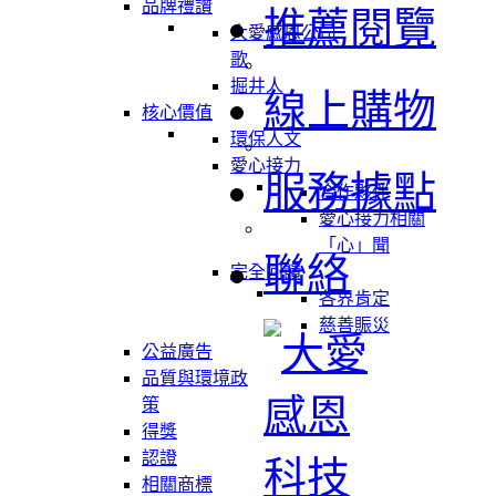
品牌禮讚
推薦閱覽
大愛感恩公司
歌
掘井人
線上購物
核心價值
環保人文
愛心接力
服務據點
合作夥伴
愛心接力相關
「心」聞
聯絡
完全回饋
各界肯定
慈善賑災
公益廣告
品質與環境政
策
得獎
認證
相關商標