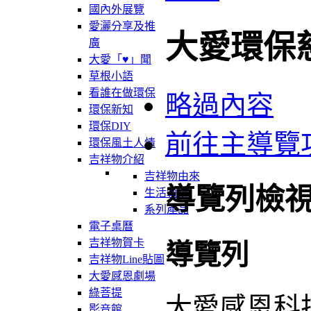
國內外展覽
愛灑分享及推
大愛環保
廣
大愛「♥」聞
草根小語
看誰在做環保
略過內容
環保新知
環保DIY
前往主導覽
環保風土人情
吉祥物介紹
吉祥物由來
導覽列檢
生活軌跡
系列產品
電子桌曆
吉祥物賀卡
導覽列
吉祥物Line貼圖
大愛感恩劇場
綠菩提
大愛感恩科
影音館