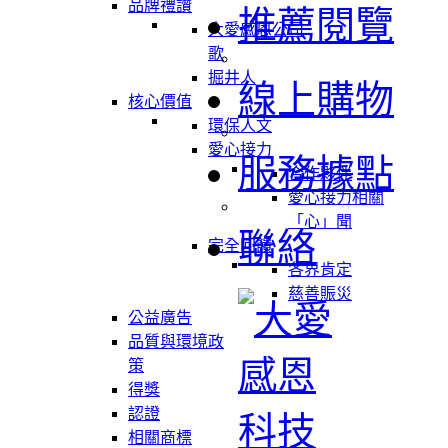
品牌禮讚
推薦閱覽
大愛感恩公司
歌
掘井人
線上購物
核心價值
環保人文
愛心接力
服務據點
合作夥伴
愛心接力相關
「心」聞
聯絡
完全回饋
各界肯定
慈善賑災
公益廣告
品質與環境政
策
得獎
認證
相關商標