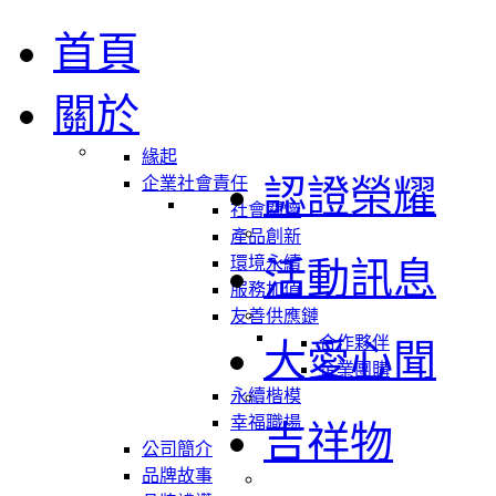
首頁
關於
緣起
認證榮耀
企業社會責任
社會關懷
產品創新
環境永續
活動訊息
服務加值
友善供應鏈
合作夥伴
大愛心聞
企業團購
永續楷模
幸福職場
吉祥物
公司簡介
品牌故事