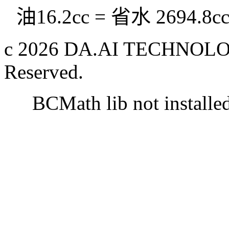
油16.2cc = 省水 2694.8c
c 2026 DA.AI TECHNOLOG
Reserved.
BCMath lib not installe