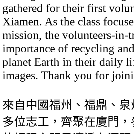
gathered for their first volu
Xiamen. As the class focus
mission, the volunteers-in-t
importance of recycling and
planet Earth in their daily l
images. Thank you for join
來自中國福州、福鼎、泉
多位志工，齊聚在廈門，