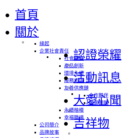
首頁
關於
緣起
認證榮耀
企業社會責任
社會關懷
產品創新
環境永續
活動訊息
服務加值
友善供應鏈
合作夥伴
大愛心聞
企業團購
永續楷模
幸福職場
吉祥物
公司簡介
品牌故事