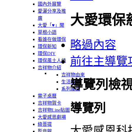
國內外展覽
愛灑分享及推
大愛環保
廣
大愛「♥」聞
草根小語
看誰在做環保
略過內容
環保新知
環保DIY
前往主導覽
環保風土人情
吉祥物介紹
吉祥物由來
導覽列檢
生活軌跡
系列產品
電子桌曆
吉祥物賀卡
導覽列
吉祥物Line貼圖
大愛感恩劇場
綠菩提
大愛感恩科
影音館