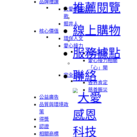
品牌禮讚
推薦閱覽
大愛感恩公司
歌
掘井人
線上購物
核心價值
環保人文
愛心接力
服務據點
合作夥伴
愛心接力相關
「心」聞
聯絡
完全回饋
各界肯定
慈善賑災
公益廣告
品質與環境政
策
得獎
認證
相關商標