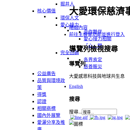
掘井人
大愛環保慈濟
核心價值
環保人文
愛心接力
略過內容
合作夥伴
前往主導覽功能並進行登入
愛心接力相關
「心」聞
導覽列檢視搜尋
完全回饋
各界肯定
導覽列
慈善賑災
公益廣告
大愛感恩科技與地球共生息
品質與環境政
English
策
得獎
搜尋
認證
相關商標
搜尋...
國內外展覽
愛灑分享及推
廣