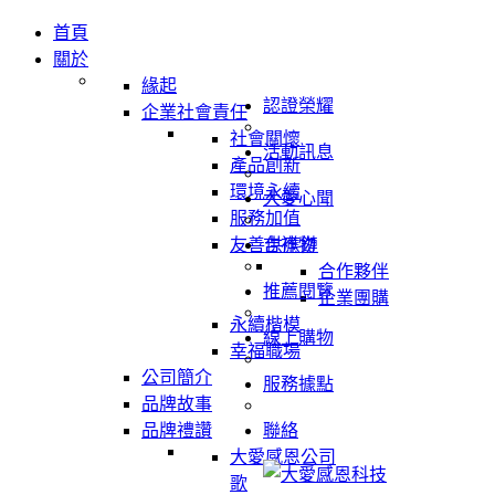
首頁
關於
緣起
認證榮耀
企業社會責任
社會關懷
活動訊息
產品創新
環境永續
大愛心聞
服務加值
友善供應鏈
吉祥物
合作夥伴
推薦閱覽
企業團購
永續楷模
線上購物
幸福職場
公司簡介
服務據點
品牌故事
品牌禮讚
聯絡
大愛感恩公司
歌