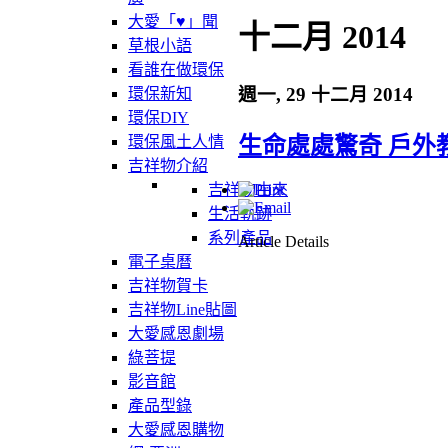
大愛「♥」聞
十二月 2014
草根小語
看誰在做環保
週一, 29 十二月 2014
環保新知
環保DIY
生命處處驚奇 戶外
環保風土人情
吉祥物介紹
吉祥物由來
生活軌跡
系列產品
Article Details
電子桌曆
吉祥物賀卡
吉祥物Line貼圖
大愛感恩劇場
綠菩提
影音館
產品型錄
大愛感恩購物