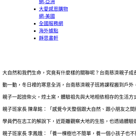
網-亞洲
大愛感恩購物
網-美國
全國服務網
海外據點
靜思書軒
大自然和我們生命，究竟有什麼樣的關聯呢？台南慈濟親子成
動一動，冬日裡的寒意全消，台南慈濟親子班將課程搬到戶外
親子一起撿柴火，焢土窯，體驗祖先與大地相依相存的生活方
親子班家長 陳韋銘：「感覺今天整個跟大自然、跟小朋友之
學員們在志工的解說下，近距離觀察大地的生態，也透過體驗
親子班家長 李鳳娥：「養一棵樹也不簡單，養一個小孩子也不