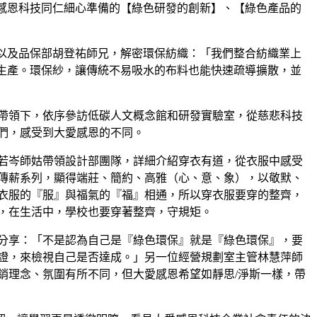
感恩科技同仁細心準備的【綠色研發的創新】、【綠色產品的
以及品保部胡登祐師兄，解密環保紡織：「我們整合紡織業上
生產。環保紗，讓傳統不易吸水的布料也能快速疏導擴散，並
帶領下，依序參訪低碳人文概念館和研發實驗室，從慈悲科技
們，感受到大愛感恩的不同。
若岑師姑帶領設計部團隊，詳細介紹穿衣有道，從衣服中感受
傳薪系列，顯得端莊、簡約、高雅（心、意、象），以敬默、
衣服的『服』與福氣的『福』相通，所以穿衣服要穿的整齊，
，在生活中，學校也要穿著整齊，守規矩。
分享：「不是認為自己是『綠色環保』就是『綠色環保』，要
證，來檢視自己是否達成。」另一位經營規劃室主管林慧萍師
銷理念、氛圍有所不同，但大愛感恩希望如靜思/淨斯一樣，帶