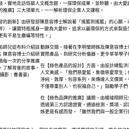
技，實地走訪低碳人文概念館，一探環保成果，並聆聽，由大愛
的推廣】三大項單元，一一解析環保企業人文課程。
發的創新】由研發部陳意容博士解說著「搖籃到搖籃」的心願，
伴），讓寶特瓶搖身一變為大愛紗，追求以最環保的方式來製造
更有不易生塵蟎等特性。」
動靜交錯，接著在李明瑩師姊及陳意容博士
實際產品、到研究分析儀器，更令莘莘學子
在【綠色產品的設計】方面，由設計總監洪
人文美感，「我們慈愛藍，象徵慈愛眾生；
淨純、敦厚、包容系列，來傳達人文價質。
不僅尊重別人、也祝福自己。」鼓勵學子們
在【綠色品牌的推廣】議題，由楊竣翔師兄
透過第三方認證證實，通過檢測、獎項、認
姊更是有感而發，「雖然我們與一般企業行