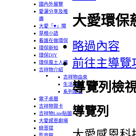
國內外展覽
愛灑分享及推
大愛環保
廣
大愛「♥」聞
草根小語
看誰在做環保
略過內容
環保新知
環保DIY
前往主導覽
環保風土人情
吉祥物介紹
吉祥物由來
導覽列檢
生活軌跡
系列產品
電子桌曆
吉祥物賀卡
導覽列
吉祥物Line貼圖
大愛感恩劇場
綠菩提
大愛感恩科
影音館