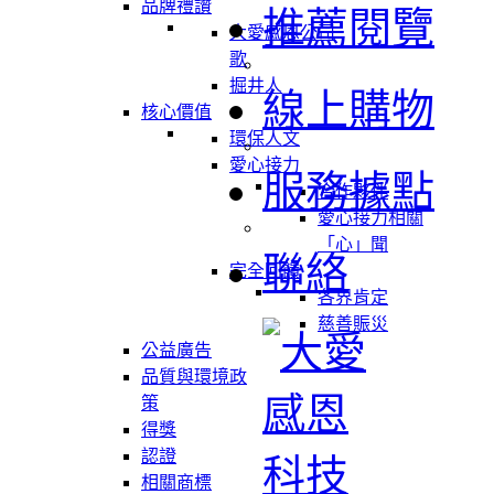
品牌禮讚
推薦閱覽
大愛感恩公司
歌
掘井人
線上購物
核心價值
環保人文
愛心接力
服務據點
合作夥伴
愛心接力相關
「心」聞
聯絡
完全回饋
各界肯定
慈善賑災
公益廣告
品質與環境政
策
得獎
認證
相關商標