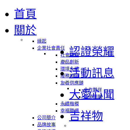
首頁
關於
緣起
認證榮耀
企業社會責任
社會關懷
產品創新
環境永續
活動訊息
服務加值
友善供應鏈
合作夥伴
大愛心聞
企業團購
永續楷模
幸福職場
吉祥物
公司簡介
品牌故事