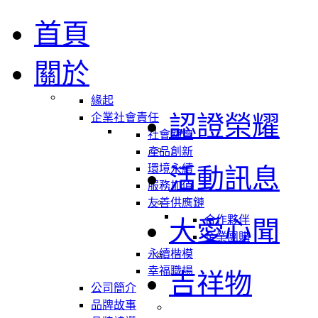
首頁
關於
緣起
認證榮耀
企業社會責任
社會關懷
產品創新
環境永續
活動訊息
服務加值
友善供應鏈
合作夥伴
大愛心聞
企業團購
永續楷模
幸福職場
吉祥物
公司簡介
品牌故事