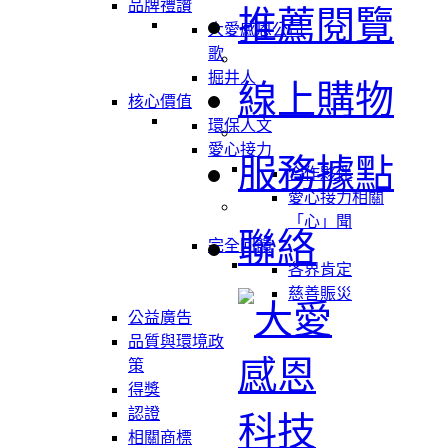
品牌禮讚
推薦閱覽
大愛感恩公司
歌
掘井人
線上購物
核心價值
環保人文
愛心接力
服務據點
合作夥伴
愛心接力相關
「心」聞
聯絡
完全回饋
各界肯定
慈善賑災
公益廣告
品質與環境政
策
得獎
認證
相關商標