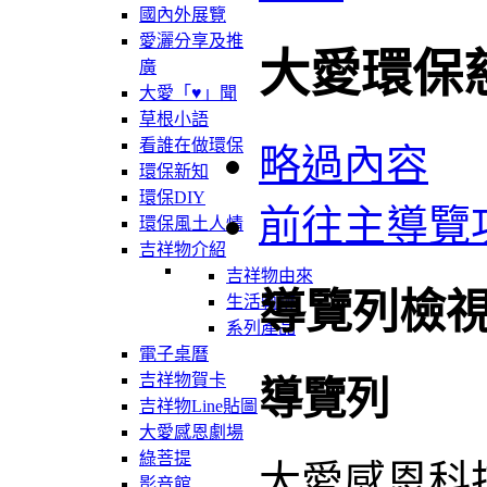
國內外展覽
愛灑分享及推
大愛環保
廣
大愛「♥」聞
草根小語
看誰在做環保
略過內容
環保新知
環保DIY
前往主導覽
環保風土人情
吉祥物介紹
吉祥物由來
導覽列檢
生活軌跡
系列產品
電子桌曆
吉祥物賀卡
導覽列
吉祥物Line貼圖
大愛感恩劇場
綠菩提
大愛感恩科
影音館