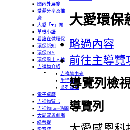
國內外展覽
愛灑分享及推
大愛環保
廣
大愛「♥」聞
草根小語
看誰在做環保
略過內容
環保新知
環保DIY
前往主導覽
環保風土人情
吉祥物介紹
吉祥物由來
導覽列檢
生活軌跡
系列產品
電子桌曆
吉祥物賀卡
導覽列
吉祥物Line貼圖
大愛感恩劇場
綠菩提
大愛感恩科
影音館