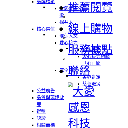
品牌禮讚
推薦閱覽
大愛感恩公司
歌
掘井人
線上購物
核心價值
環保人文
愛心接力
服務據點
合作夥伴
愛心接力相關
「心」聞
聯絡
完全回饋
各界肯定
慈善賑災
公益廣告
品質與環境政
策
得獎
認證
相關商標