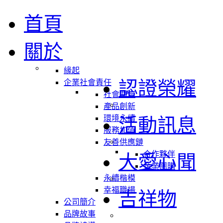
首頁
關於
緣起
認證榮耀
企業社會責任
社會關懷
產品創新
環境永續
活動訊息
服務加值
友善供應鏈
合作夥伴
大愛心聞
企業團購
永續楷模
幸福職場
吉祥物
公司簡介
品牌故事