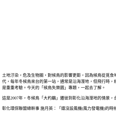
土地汙染，危及生物圈，對候鳥的影響更鉅，因為候鳥從覓食
代，每年冬候鳥來台的第一站，通常是沿海溼地，但飛行時，
是重重考驗。今天的「候鳥失樂園」專題，一起去了解。
這是2007年，冬候鳥「大杓鷸」遷徙到彰化沿海溼地的情景
彰化環保聯盟總幹事 施月英：「還沒設風機(風力發電機)的時候