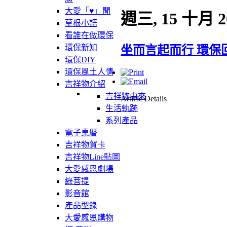
大愛「♥」聞
週三, 15 十月 2
草根小語
看誰在做環保
環保新知
坐而言起而行 環保
環保DIY
環保風土人情
吉祥物介紹
吉祥物由來
Article Details
生活軌跡
系列產品
電子桌曆
吉祥物賀卡
吉祥物Line貼圖
大愛感恩劇場
綠菩提
影音館
產品型錄
大愛感恩購物