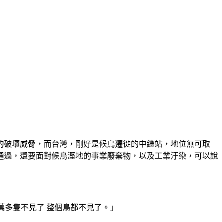
的破壞威脅，而台灣，剛好是候鳥遷徙的中繼站，地位無可取
通過，還要面對候鳥溼地的事業廢棄物，以及工業汙染，可以說
一萬多隻不見了 整個鳥都不見了。」