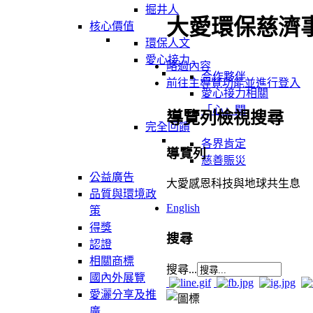
掘井人
大愛環保慈濟
核心價值
環保人文
愛心接力
略過內容
合作夥伴
前往主導覽功能並進行登入
愛心接力相關
「心」聞
導覽列檢視搜尋
完全回饋
各界肯定
導覽列
慈善賑災
公益廣告
大愛感恩科技與地球共生息
品質與環境政
English
策
得獎
搜尋
認證
相關商標
搜尋...
國內外展覽
愛灑分享及推
廣