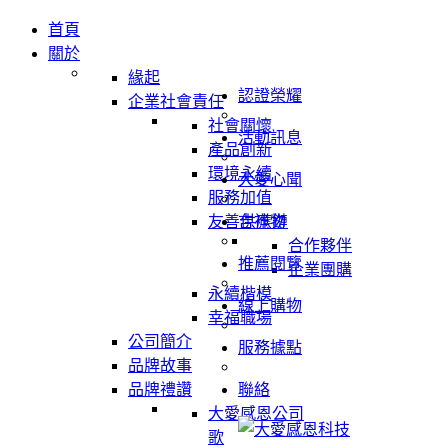
首頁
關於
緣起
認證榮耀
企業社會責任
社會關懷
活動訊息
產品創新
環境永續
大愛心聞
服務加值
友善供應鏈
吉祥物
合作夥伴
推薦閱覽
企業團購
永續楷模
線上購物
幸福職場
公司簡介
服務據點
品牌故事
品牌禮讚
聯絡
大愛感恩公司
歌