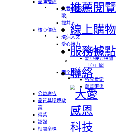
品牌禮讚
推薦閱覽
大愛感恩公司
歌
掘井人
線上購物
核心價值
環保人文
愛心接力
服務據點
合作夥伴
愛心接力相關
「心」聞
聯絡
完全回饋
各界肯定
慈善賑災
公益廣告
品質與環境政
策
得獎
認證
相關商標