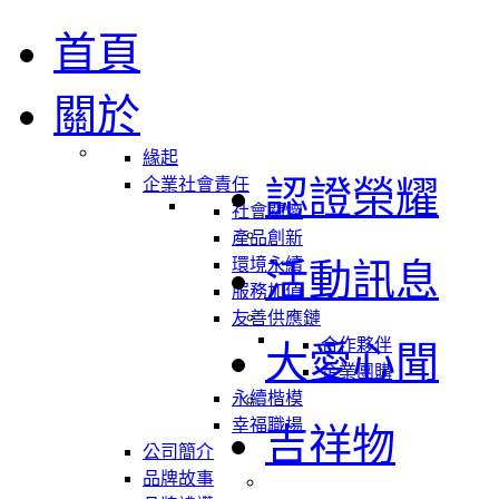
首頁
關於
緣起
認證榮耀
企業社會責任
社會關懷
產品創新
環境永續
活動訊息
服務加值
友善供應鏈
合作夥伴
大愛心聞
企業團購
永續楷模
幸福職場
吉祥物
公司簡介
品牌故事