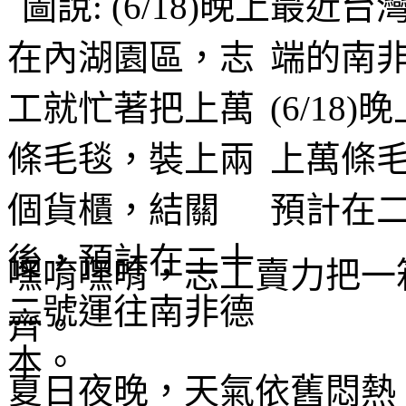
最近台
端的南
(6/1
上萬條
預計在
嘿唷嘿唷，志工賣力把一
齊。
夏日夜晚，天氣依舊悶熱