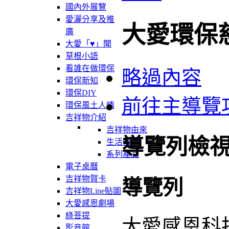
國內外展覽
愛灑分享及推
大愛環保
廣
大愛「♥」聞
草根小語
看誰在做環保
略過內容
環保新知
環保DIY
前往主導覽
環保風土人情
吉祥物介紹
吉祥物由來
導覽列檢
生活軌跡
系列產品
電子桌曆
吉祥物賀卡
導覽列
吉祥物Line貼圖
大愛感恩劇場
綠菩提
大愛感恩科
影音館