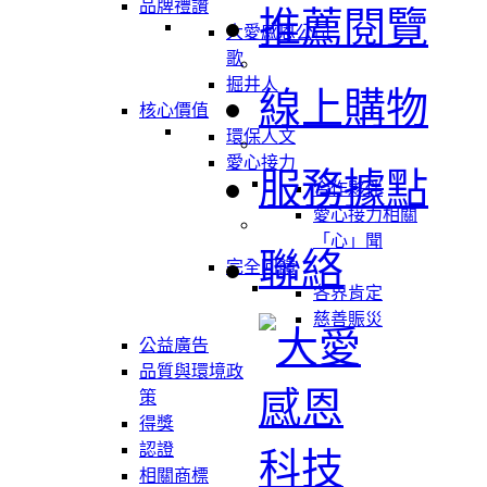
品牌禮讚
推薦閱覽
大愛感恩公司
歌
掘井人
線上購物
核心價值
環保人文
愛心接力
服務據點
合作夥伴
愛心接力相關
「心」聞
聯絡
完全回饋
各界肯定
慈善賑災
公益廣告
品質與環境政
策
得獎
認證
相關商標