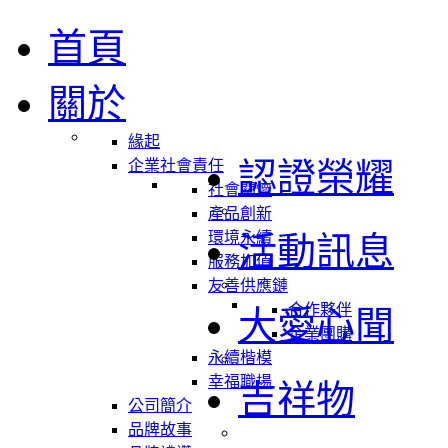
首頁
關於
緣起
認證榮耀
企業社會責任
社會關懷
產品創新
環境永續
活動訊息
服務加值
友善供應鏈
合作夥伴
大愛心聞
企業團購
永續楷模
幸福職場
吉祥物
公司簡介
品牌故事