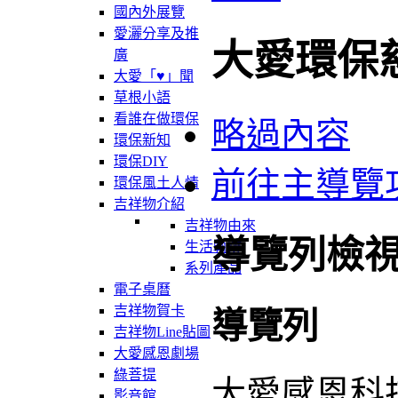
國內外展覽
愛灑分享及推
大愛環保
廣
大愛「♥」聞
草根小語
看誰在做環保
略過內容
環保新知
環保DIY
前往主導覽
環保風土人情
吉祥物介紹
吉祥物由來
導覽列檢
生活軌跡
系列產品
電子桌曆
吉祥物賀卡
導覽列
吉祥物Line貼圖
大愛感恩劇場
綠菩提
大愛感恩科
影音館