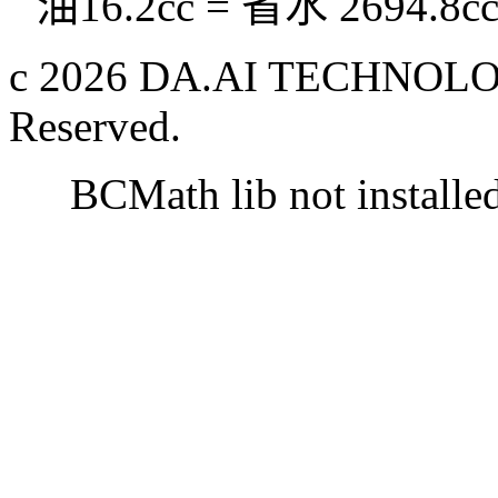
油16.2cc = 省水 2694.8c
c 2026 DA.AI TECHNOLOG
Reserved.
BCMath lib not installe