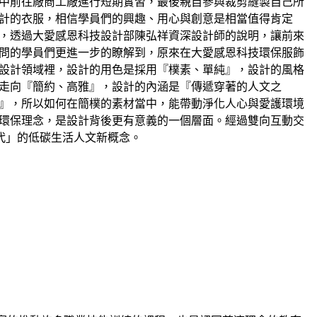
中前往廠商工廠進行短期實習，最後親自參與裁剪縫製自己所
計的衣服，相信學員們的興趣、用心與創意是相當值得肯定
，透過大愛感恩科技設計部陳弘祥資深設計師的說明，讓前來
問的學員們更進一步的瞭解到，原來在大愛感恩科技環保服飾
設計領域裡，設計的用色是採用『樸素、單純』，設計的風格
走向『簡約、高雅』，設計的內涵是『傳遞穿著的人文之
』，所以如何在簡樸的素材當中，能帶動淨化人心與愛護環境
環保理念，是設計背後更有意義的一個層面。經過雙向互動交
代」的低碳生活人文新概念。