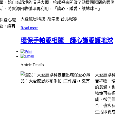
量，始自為環境的清淨大願，拾起福來開啟了馳援國際間的賑災
活，將資源回收循環再利用，「護心、護愛、護地球。」
大愛感恩科技 胡崇惠 台北報導
Read more
環保手帕愛相隨 護心護愛護地球
Article Details
大愛感恩科
吉祥物－
的意涵，
物命再造
成，卻仍
合上班族
生活即養