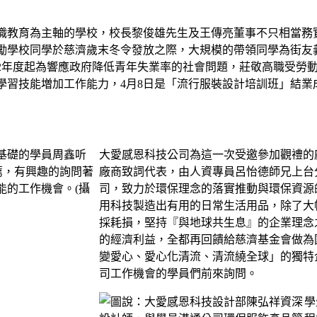
職教育為主軸的學校，校長黎俊雄先生及王傳亮董事不只相當務
勵學校同學於慈濟歲末冬令發放之際，大規模的帶領同學為街友
02年度起為響應政府降低青年失業率的社會問題，莊敬高職受勞
學習技能増加工作能力，4月8日是「流行服裝設計培訓班」結
大愛感恩科技公司為這一次受邀參加觀禮的
廠商致詞代表，由人資專員呂怡德師兄上台
司，致力於環保理念的落實推動與環保資源的
用科技製造出有用的日常生活用品，除了大
採耗損，堅持『與地球共生息』的企業理念
的經濟利益，全都再回饋給慈濟基金會做為
變愛心、愛心化清流、清流繞全球」的獨特
司工作機會的學員們前來詢問。
學