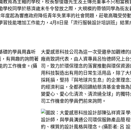
職教育為主軸的學校，校長黎俊雄先生及王傳亮董事不只相當務
勵學校同學於慈濟歲末冬令發放之際，大規模的帶領同學為街友
02年度起為響應政府降低青年失業率的社會問題，莊敬高職受勞
學習技能増加工作能力，4月8日是「流行服裝設計培訓班」結
大愛感恩科技公司為這一次受邀參加觀禮的
廠商致詞代表，由人資專員呂怡德師兄上台
司，致力於環保理念的落實推動與環保資源的
用科技製造出有用的日常生活用品，除了大
採耗損，堅持『與地球共生息』的企業理念
的經濟利益，全都再回饋給慈濟基金會做為
變愛心、愛心化清流、清流繞全球」的獨特
司工作機會的學員們前來詢問。
學
程
設