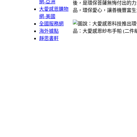
網-亞洲
後，是環保菩薩無悔付出的力
大愛感恩購物
品，環保愛心，讓善機豐富生
網-美國
全國服務網
海外據點
靜思書軒