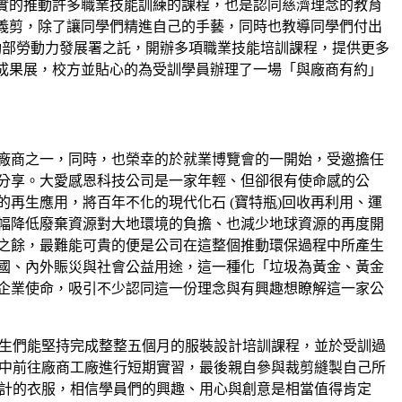
實的推動許多職業技能訓練的課程，也是認同慈濟理念的教育
義剪，除了讓同學們精進自己的手藝，同時也教導同學們付出
動部勞動力發展署之託，開辦多項職業技能培訓課程，提供更多
業成果展，校方並貼心的為受訓學員辦理了一場「與廠商有約」
廠商之一，同時，也榮幸的於就業博覽會的一開始，受邀擔任
分享。大愛感恩科技公司是一家年輕、但卻很有使命感的公
再生應用，將百年不化的現代化石 (寶特瓶)回收再利用、運
幅降低廢棄資源對大地環境的負擔、也減少地球資源的再度開
之餘，最難能可貴的便是公司在這整個推動環保過程中所產生
國、內外賑災與社會公益用途，這一種化「垃圾為黃金、黃金
企業使命，吸引不少認同這一份理念與有興趣想瞭解這一家公
生們能堅持完成整整五個月的服裝設計培訓課程，並於受訓過
中前往廠商工廠進行短期實習，最後親自參與裁剪縫製自己所
計的衣服，相信學員們的興趣、用心與創意是相當值得肯定