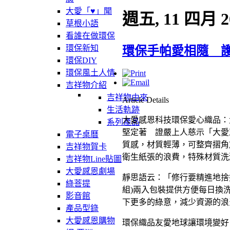
大愛「♥」聞
週五, 11 四月 2
草根小語
看誰在做環保
環保新知
環保手帕愛相隨 
環保DIY
環保風土人情
吉祥物介紹
吉祥物由來
Article Details
生活軌跡
大愛感恩科技環保愛心織品：
系列產品
堅定著 證嚴上人慈示「大愛
電子桌曆
質感，材質輕薄，可整齊摺角
吉祥物賀卡
衛生紙張的浪費，特殊材質洗
吉祥物Line貼圖
大愛感恩劇場
靜思語云：「修行要精進地捨
綠菩提
組)兩入包裝提供方便每日換
影音館
下更多的綠意，減少資源的浪
產品型錄
大愛感恩購物
環保織品友愛地球讓環境變好