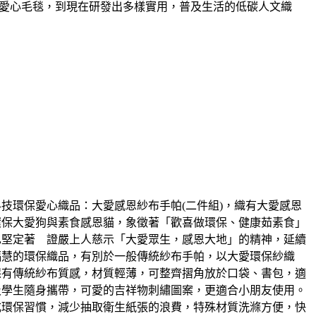
愛心毛毯，到現在研發出多樣實用，普及生活的低碳人文織
技環保愛心織品：大愛感恩紗布手帕(二件組)，織有大愛感恩
環保大愛狗與素食感恩貓，象徵著「歡喜做環保、健康茹素食」
也堅定著 證嚴上人慈示「大愛眾生，感恩大地」的精神，延續
福慧的環保織品，有別於一般傳統紗布手帕，以大愛環保紗織
保有傳統紗布質感，材質輕薄，可整齊摺角放於口袋、書包，適
及學生隨身攜帶，可愛的吉祥物刺繡圖案，更適合小朋友使用。
成環保習慣，減少抽取衛生紙張的浪費，特殊材質洗滌方便，快