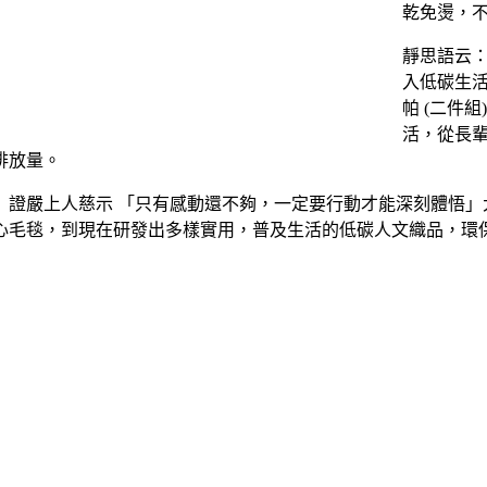
乾免燙，
靜思語云
入低碳生
帕 (二件
活，從長
排放量。
 證嚴上人慈示 「只有感動還不夠，一定要行動才能深刻體悟」
心毛毯，到現在研發出多樣實用，普及生活的低碳人文織品，環