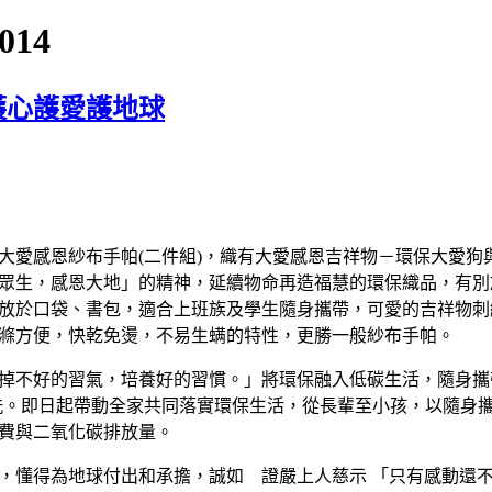
014
護心護愛護地球
大愛感恩紗布手帕(二件組)，織有大愛感恩吉祥物－環保大愛
眾生，感恩大地」的精神，延續物命再造福慧的環保織品，有別
放於口袋、書包，適合上班族及學生隨身攜帶，可愛的吉祥物刺
滌方便，快乾免燙，不易生螨的特性，更勝一般紗布手帕。
掉不好的習氣，培養好的習慣。」將環保融入低碳生活，隨身攜帶
洗。即日起帶動全家共同落實環保生活，從長輩至小孩，以隨身
費與二氧化碳排放量。
，懂得為地球付出和承擔，誠如 證嚴上人慈示 「只有感動還