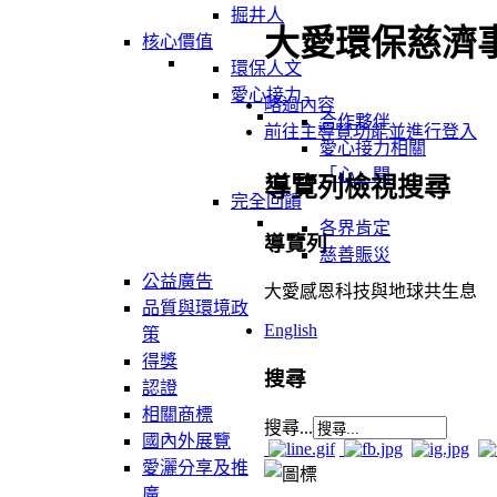
掘井人
大愛環保慈濟
核心價值
環保人文
愛心接力
略過內容
合作夥伴
前往主導覽功能並進行登入
愛心接力相關
「心」聞
導覽列檢視搜尋
完全回饋
各界肯定
導覽列
慈善賑災
公益廣告
大愛感恩科技與地球共生息
品質與環境政
English
策
得獎
搜尋
認證
相關商標
搜尋...
國內外展覽
愛灑分享及推
廣