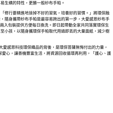
不易生螨的特性，更勝一般紗布手帕。
：「修行要精進地捨掉不好的習氣，培養好的習慣。」將環保融
活，隨身攜帶紗布手帕是最容易跨出的第一步，大愛感恩紗布手
組)兩入包裝提供方便每日換洗。即日起帶動全家共同落實環保生
輩至小孩，以隨身攜環保手帕取代用過即丟的大量面紙，減少樹
大愛感恩科技環保織品的背後，是環保菩薩無悔付出的力量，
保愛心，讓善機豐富生活，將資源回收循環再利用，「護心、護