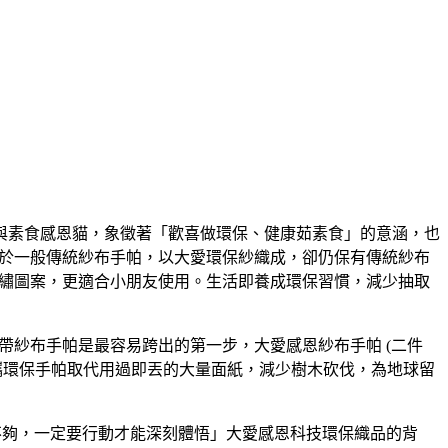
狗與素食感恩貓，象徵著「歡喜做環保、健康茹素食」的意涵，也
於一般傳統紗布手帕，以大愛環保紗織成，卻仍保有傳統紗布
繡圖案，更適合小朋友使用。生活即養成環保習慣，減少抽取
紗布手帕是最容易跨出的第一步，大愛感恩紗布手帕 (二件
攜環保手帕取代用過即丟的大量面紙，減少樹木砍伐，為地球留
不夠，一定要行動才能深刻體悟」大愛感恩科技環保織品的背