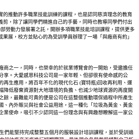
實的推動許多職業技能訓練的課程，也是認同慈濟理念的教育
義剪，除了讓同學們精進自己的手藝，同時也教導同學們付出
動部勞動力發展署之託，開辦多項職業技能培訓課程，提供更多
業成果展，校方並貼心的為受訓學員辦理了一場「與廠商有約」
廠商之一，同時，也榮幸的於就業博覽會的一開始，受邀擔任
分享。大愛感恩科技公司是一家年輕、但卻很有使命感的公
再生應用，將百年不化的現代化石 (寶特瓶)回收再利用、運
幅降低廢棄資源對大地環境的負擔、也減少地球資源的再度開
之餘，最難能可貴的便是公司在這整個推動環保過程中所產生
國、內外賑災與社會公益用途，這一種化「垃圾為黃金、黃金
企業使命，吸引不少認同這一份理念與有興趣想瞭解這一家公
生們能堅持完成整整五個月的服裝設計培訓課程，並於受訓過