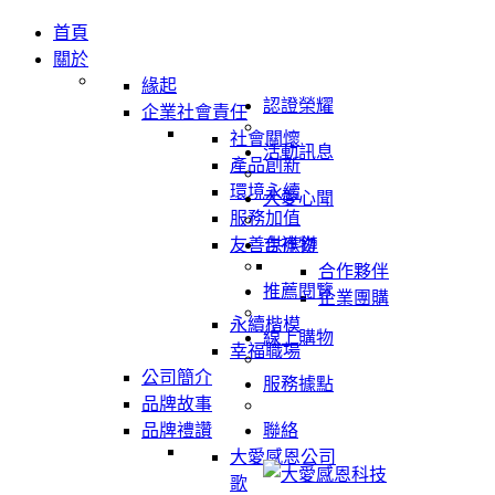
首頁
關於
緣起
認證榮耀
企業社會責任
社會關懷
活動訊息
產品創新
環境永續
大愛心聞
服務加值
友善供應鏈
吉祥物
合作夥伴
推薦閱覽
企業團購
永續楷模
線上購物
幸福職場
公司簡介
服務據點
品牌故事
品牌禮讚
聯絡
大愛感恩公司
歌