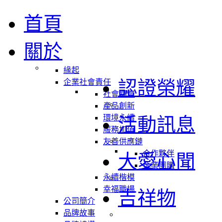
首頁
關於
緣起
認證榮耀
企業社會責任
社會關懷
產品創新
環境永續
活動訊息
服務加值
友善供應鏈
合作夥伴
大愛心聞
企業團購
永續楷模
幸福職場
吉祥物
公司簡介
品牌故事