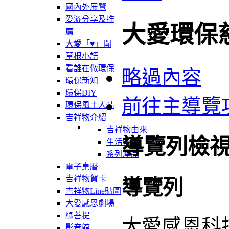
國內外展覽
愛灑分享及推
大愛環保
廣
大愛「♥」聞
草根小語
看誰在做環保
略過內容
環保新知
環保DIY
前往主導覽
環保風土人情
吉祥物介紹
吉祥物由來
導覽列檢
生活軌跡
系列產品
電子桌曆
吉祥物賀卡
導覽列
吉祥物Line貼圖
大愛感恩劇場
綠菩提
大愛感恩科
影音館