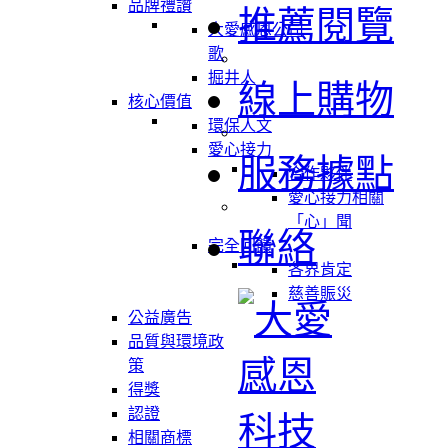
品牌禮讚
推薦閱覽
大愛感恩公司
歌
掘井人
線上購物
核心價值
環保人文
愛心接力
服務據點
合作夥伴
愛心接力相關
「心」聞
聯絡
完全回饋
各界肯定
慈善賑災
公益廣告
品質與環境政
策
得獎
認證
相關商標