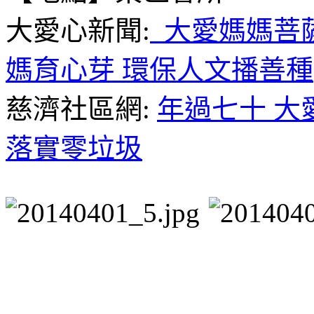
大愛心新聞:
大愛媽媽菩薩
媽育心芽 環保人文播善種
慈濟社區網:
年過七十 大
落實零垃圾