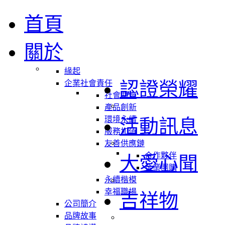
首頁
關於
緣起
認證榮耀
企業社會責任
社會關懷
產品創新
環境永續
活動訊息
服務加值
友善供應鏈
合作夥伴
大愛心聞
企業團購
永續楷模
幸福職場
吉祥物
公司簡介
品牌故事