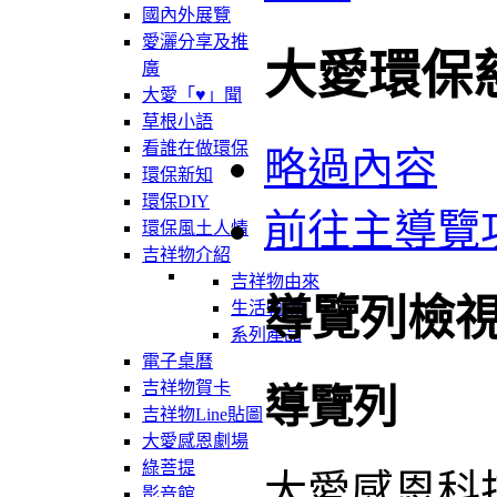
國內外展覽
愛灑分享及推
大愛環保
廣
大愛「♥」聞
草根小語
看誰在做環保
略過內容
環保新知
環保DIY
前往主導覽
環保風土人情
吉祥物介紹
吉祥物由來
導覽列檢
生活軌跡
系列產品
電子桌曆
吉祥物賀卡
導覽列
吉祥物Line貼圖
大愛感恩劇場
綠菩提
大愛感恩科
影音館