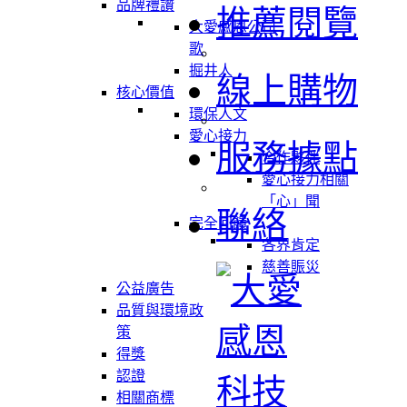
品牌禮讚
推薦閱覽
大愛感恩公司
歌
掘井人
線上購物
核心價值
環保人文
愛心接力
服務據點
合作夥伴
愛心接力相關
「心」聞
聯絡
完全回饋
各界肯定
慈善賑災
公益廣告
品質與環境政
策
得獎
認證
相關商標