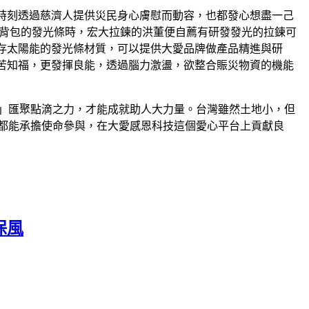
時刻透過慈濟人提供災民身心膚慰而動容，也都發心想盡一己
後背包的發光條時，宏大拉鍊的洪董便自薦有研發發光的拉鍊可
存太陽能的發光條材質，可以提供大愛品牌做產品精進與研
見苦知福，更發揮良能，透過腦力激盪，欲整合賑災物資的機能
」匯聚點滴之力，才能成就助人大力量。台灣雖然土地小，但
都能承擔使命參與，在大愛感恩科技這個愛心平台上貢獻良
保風