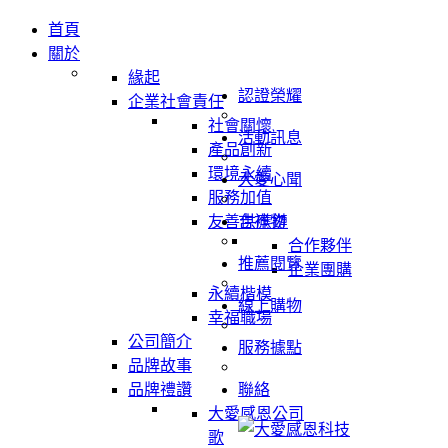
首頁
關於
緣起
認證榮耀
企業社會責任
社會關懷
活動訊息
產品創新
環境永續
大愛心聞
服務加值
友善供應鏈
吉祥物
合作夥伴
推薦閱覽
企業團購
永續楷模
線上購物
幸福職場
公司簡介
服務據點
品牌故事
品牌禮讚
聯絡
大愛感恩公司
歌