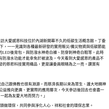
走訪大愛感恩科技位於內湖新開幕不久的低碳生活概念館，丁委
下，一一見識到各種最新研發的實用賑災/備災物資與低碳節能
的LED後背包，與防潑水神奇白褲、防穿刺神奇白鞋等，此時
有防潑水功能才能幸免於被波及，今天看到大愛感恩的產品不
發的慈悲科技實用織品，更是讓委員眼睛為之一亮，讚賞有
「我自己跟佛教也很有淵源，而慈濟長期以來為眾生、護大地精神
公益推向更廣、更實際的應用層次，今天參訪後回去也會盡一
備，一起為友愛大地而努力。」
帶頭做環保，共同參與淨化人心、祥和社會的環保志業。