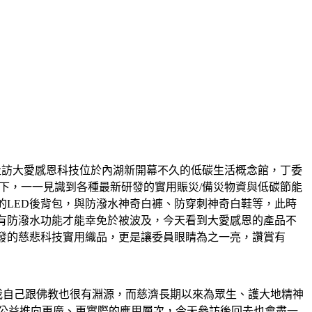
走訪大愛感恩科技位於內湖新開幕不久的低碳生活概念館，丁委
下，一一見識到各種最新研發的實用賑災/備災物資與低碳節能
的LED後背包，與防潑水神奇白褲、防穿刺神奇白鞋等，此時
有防潑水功能才能幸免於被波及，今天看到大愛感恩的產品不
發的慈悲科技實用織品，更是讓委員眼睛為之一亮，讚賞有
「我自己跟佛教也很有淵源，而慈濟長期以來為眾生、護大地精神
公益推向更廣、更實際的應用層次，今天參訪後回去也會盡一