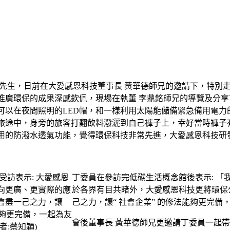
中先生，日前在大愛感恩科技董事長 黃華德師兄的邀請下，特別
推廣環保的成果深感欽佩，現場在執董 李鼎銘師兄的導覽及分享
可以在夜間照明的LED帽，和一樣利用太陽能儲備緊急備用電力
旅途中，身旁的旅客打翻飲料潑灑到自己褲子上，幸好當時褲子
用的防潑水透氣功能，覺得環保科技非常先進，大愛感恩科技研
丁委員在參訪完低碳生活概念館後表示: 
於各界有目共睹外，大愛感恩科技更將環保
己之力，讓“ 社會企業” 的修法能夠更完
會後董事長 黃華德師兄更邀請丁委員一起