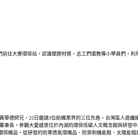
們前往大寮環保站，認識塑膠材質，志工們還教導小學員們，利
 黃華德師兄，22日邀請3位紡織業界的三位先進，台灣區人造纖
川董事長，參觀大愛感恩位於內湖的環保低碳人文概念館與研發中
環保織品，從研發的防寒透氣環織品、防穿刺機能鞋、太陽能帽