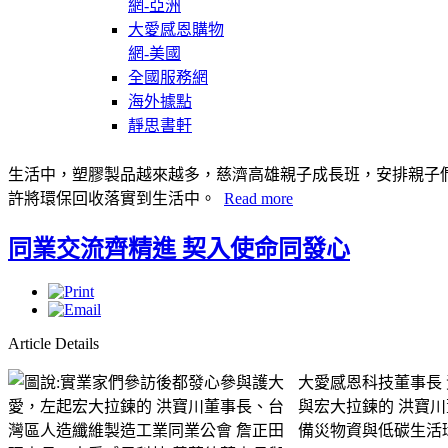
網-亞洲
大愛感恩購物
網-美國
全國服務網
海外據點
靜思書軒
生活中，塑膠製品越來越多，慈濟高雄親子成長班，安排親子
許將環保回收落實到生活中。
Read more
同業交流齊精進 契入使命同發心
Article Details
大愛感恩科技董事長
與宏大拉鍊的 洪寶
備災物資與低碳生活