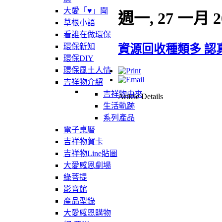
大愛「♥」聞
週一, 27 一月 2
草根小語
看誰在做環保
環保新知
資源回收種類多 認
環保DIY
環保風土人情
吉祥物介紹
吉祥物由來
Article Details
生活軌跡
系列產品
電子桌曆
吉祥物賀卡
吉祥物Line貼圖
大愛感恩劇場
綠菩提
影音館
產品型錄
大愛感恩購物