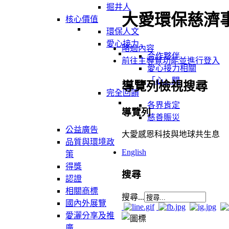
掘井人
大愛環保慈濟
核心價值
環保人文
愛心接力
略過內容
合作夥伴
前往主導覽功能並進行登入
愛心接力相關
「心」聞
導覽列檢視搜尋
完全回饋
各界肯定
導覽列
慈善賑災
公益廣告
大愛感恩科技與地球共生息
品質與環境政
English
策
得獎
搜尋
認證
相關商標
搜尋...
國內外展覽
愛灑分享及推
廣