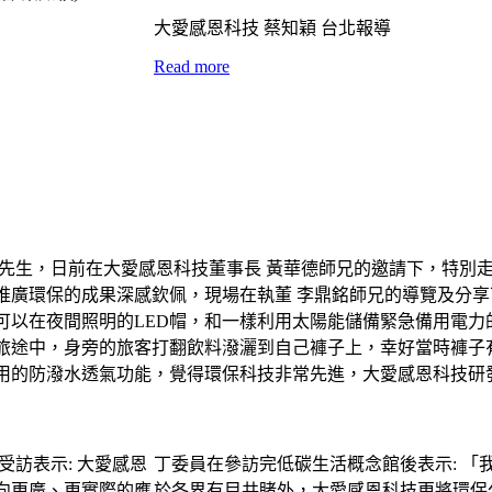
大愛感恩科技 蔡知穎 台北報導
Read more
中先生，日前在大愛感恩科技董事長 黃華德師兄的邀請下，特別
推廣環保的成果深感欽佩，現場在執董 李鼎銘師兄的導覽及分享
可以在夜間照明的LED帽，和一樣利用太陽能儲備緊急備用電力
旅途中，身旁的旅客打翻飲料潑灑到自己褲子上，幸好當時褲子
用的防潑水透氣功能，覺得環保科技非常先進，大愛感恩科技研
丁委員在參訪完低碳生活概念館後表示: 
於各界有目共睹外，大愛感恩科技更將環保