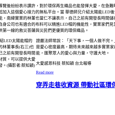
導覽後紛紛表示讚許，對於環保再生織品也能發揮大愛，在急難
起加入這個愛心接力的無私平台。當 華德師兄介紹太陽能LED
能，南緯實業的林董也當仁不讓表示，自己之前有開發長時間儲
自身公司也有適合的布料可以精進LED帽的機能性，實業家們
供第一線的救災菩薩與災民們更優質的環保織品。
證嚴法師常說：「天下事，一個人做不完。
是愛心密度最高，期待未來越來越多實業家
能，匯聚眾人的愛心與力量，守護大地。
大愛感恩科技 蔡知穎 台北報導
Read more
穿弄走巷收資源 帶動社區環