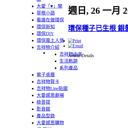
大愛「♥」聞
週日, 26 一月 2
草根小語
看誰在做環保
環保新知
環保種子已生根 銀
環保DIY
環保風土人情
吉祥物介紹
吉祥物由來
Article Details
生活軌跡
系列產品
電子桌曆
吉祥物賀卡
吉祥物Line貼圖
大愛感恩劇場
綠菩提
影音館
產品型錄
大愛感恩購物