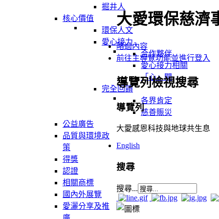
掘井人
大愛環保慈濟
核心價值
環保人文
愛心接力
略過內容
合作夥伴
前往主導覽功能並進行登入
愛心接力相關
「心」聞
導覽列檢視搜尋
完全回饋
各界肯定
導覽列
慈善賑災
公益廣告
大愛感恩科技與地球共生息
品質與環境政
English
策
得獎
搜尋
認證
相關商標
搜尋...
國內外展覽
愛灑分享及推
廣