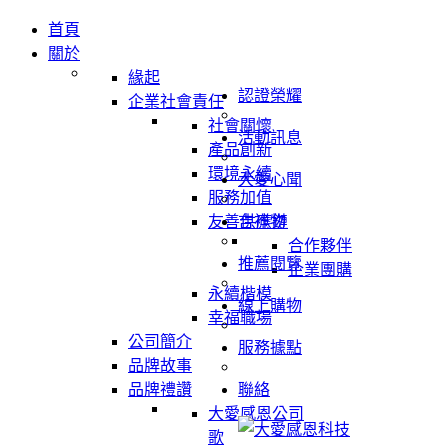
首頁
關於
緣起
認證榮耀
企業社會責任
社會關懷
活動訊息
產品創新
環境永續
大愛心聞
服務加值
友善供應鏈
吉祥物
合作夥伴
推薦閱覽
企業團購
永續楷模
線上購物
幸福職場
公司簡介
服務據點
品牌故事
品牌禮讚
聯絡
大愛感恩公司
歌