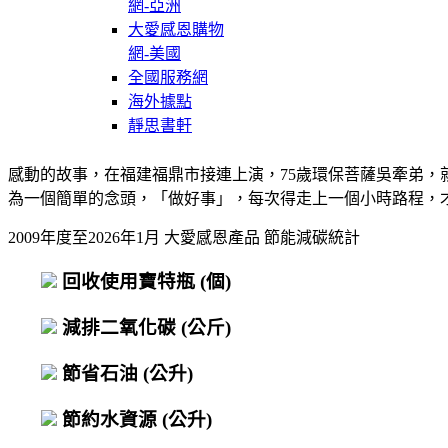
網-亞洲
大愛感恩購物
網-美國
全國服務網
海外據點
靜思書軒
感動的故事，在福建福鼎市接連上演，75歲環保菩薩吳牽弟
為一個簡單的念頭，「做好事」，每次得走上一個小時路程，
2009年度至2026年1月 大愛感恩產品 節能減碳統計
回收使用寶特瓶
(個)
減排二氧化碳
(公斤)
節省石油
(公升)
節約水資源
(公升)