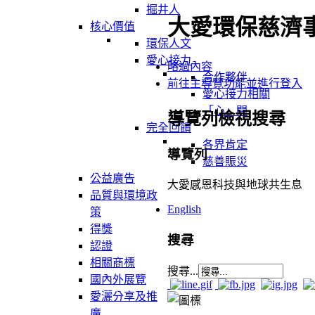
掘井人
大愛環保慈濟
核心價值
環保人文
愛心接力
略過內容
合作夥伴
前往主導覽功能並進行登入
愛心接力相關
「心」聞
導覽列檢視搜尋
完全回饋
各界肯定
導覽列
慈善賑災
公益廣告
大愛感恩科技與地球共生息
品質與環境政
English
策
得獎
搜尋
認證
相關商標
搜尋...
國內外展覽
愛灑分享及推
廣