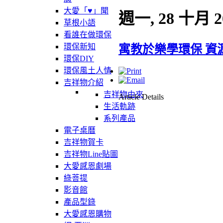
大愛「♥」聞
週一, 28 十月 2
草根小語
看誰在做環保
環保新知
寓教於樂學環保 資
環保DIY
環保風土人情
吉祥物介紹
吉祥物由來
Article Details
生活軌跡
系列產品
電子桌曆
吉祥物賀卡
吉祥物Line貼圖
大愛感恩劇場
綠菩提
影音館
產品型錄
大愛感恩購物