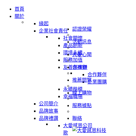
首頁
關於
緣起
認證榮耀
企業社會責任
社會關懷
活動訊息
產品創新
環境永續
大愛心聞
服務加值
友善供應鏈
吉祥物
合作夥伴
推薦閱覽
企業團購
永續楷模
線上購物
幸福職場
公司簡介
服務據點
品牌故事
品牌禮讚
聯絡
大愛感恩公司
歌