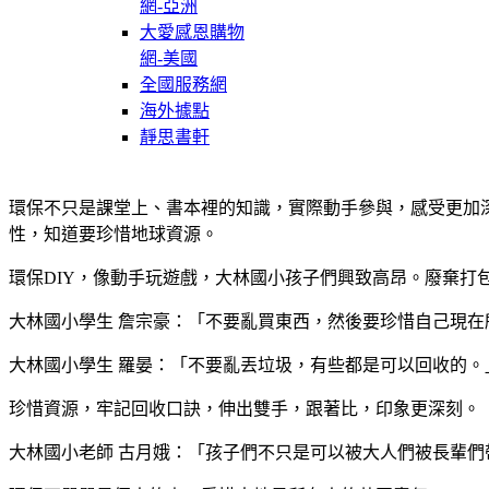
網-亞洲
大愛感恩購物
網-美國
全國服務網
海外據點
靜思書軒
環保不只是課堂上、書本裡的知識，實際動手參與，感受更加
性，知道要珍惜地球資源。
環保DIY，像動手玩遊戲，大林國小孩子們興致高昂。廢棄
大林國小學生 詹宗豪：「不要亂買東西，然後要珍惜自己現在
大林國小學生 羅晏：「不要亂丟垃圾，有些都是可以回收的。
珍惜資源，牢記回收口訣，伸出雙手，跟著比，印象更深刻。
大林國小老師 古月娥：「孩子們不只是可以被大人們被長輩