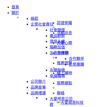
首頁
關於
緣起
認證榮耀
企業社會責任
社會關懷
活動訊息
產品創新
環境永續
大愛心聞
服務加值
友善供應鏈
吉祥物
合作夥伴
推薦閱覽
企業團購
永續楷模
線上購物
幸福職場
公司簡介
服務據點
品牌故事
品牌禮讚
聯絡
大愛感恩公司
歌