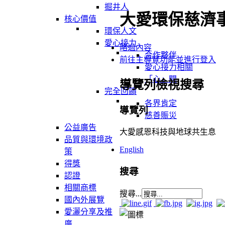
掘井人
大愛環保慈濟
核心價值
環保人文
愛心接力
略過內容
合作夥伴
前往主導覽功能並進行登入
愛心接力相關
「心」聞
導覽列檢視搜尋
完全回饋
各界肯定
導覽列
慈善賑災
公益廣告
大愛感恩科技與地球共生息
品質與環境政
English
策
得獎
搜尋
認證
相關商標
搜尋...
國內外展覽
愛灑分享及推
廣