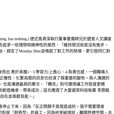
nothing, has nothing.) 德式馬資深執行董事重儒師兄於週會人文講座
去追求一些理想與精神性的東西，「維持現況就是沒有進步，
走了Monday Blue並喚起了對工作的熱情，更引發同仁對
 up 挺身而出 勇於承擔)、3.學習力/上進心、4.負責任感，一個職場人
、正確性、化繁為簡的訊息也扮演了極重要的腳色。與人溝通的
合，也是溝通最高的層次，「轉念」則可運用讓工作態度更積
則創造機會，帶來成功；這也應證了大愛感恩科技執董 李鼎銘
安自在並貢獻良能。」
會停止下來，因為「反正問題不是我造成的，我不需要理會
的則是「創造型」的員工，因為他突破現狀，離開舒適空間，去