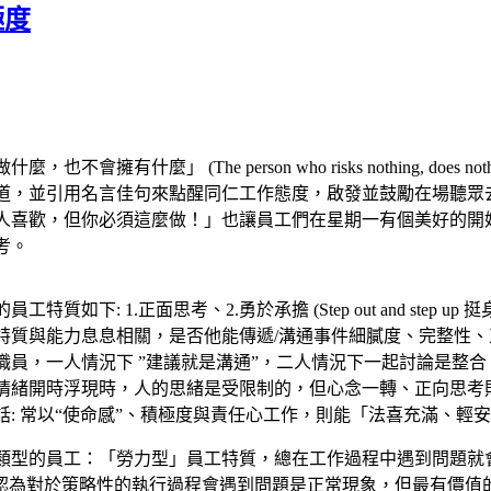
極度
不會擁有什麼」 (The person who risks nothing, does 
道，並引用名言佳句來點醒同仁工作態度，啟發並鼓勵在場聽眾
喜歡，但你必須這麼做！」也讓員工們在星期一有個美好的開始，趕
考。
特質如下: 1.正面思考、2.勇於承擔 (Step out and step
特質與能力息息相關，是否他能傳遞/溝通事件細膩度、完整性
職員，一人情況下 ”建議就是溝通”，二人情況下一起討論是整
情緒開時浮現時，人的思緒是受限制的，但心念一轉、正向思考
話: 常以“使命感”、積極度與責任心工作，則能「法喜充滿、輕
類型的員工：「勞力型」員工特質，總在工作過程中遇到問題就
認為對於策略性的執行過程會遇到問題是正常現象，但最有價值