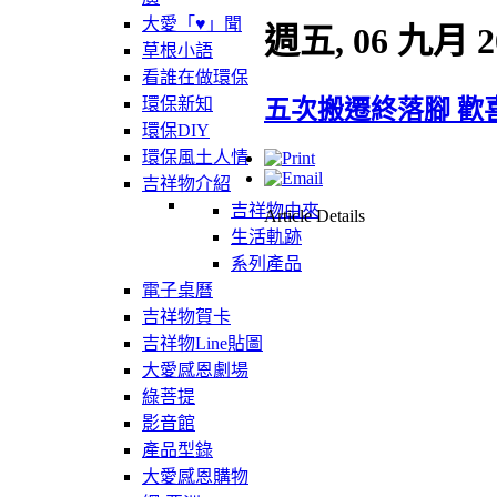
大愛「♥」聞
週五, 06 九月 2
草根小語
看誰在做環保
環保新知
五次搬遷終落腳 歡
環保DIY
環保風土人情
吉祥物介紹
吉祥物由來
Article Details
生活軌跡
系列產品
電子桌曆
吉祥物賀卡
吉祥物Line貼圖
大愛感恩劇場
綠菩提
影音館
產品型錄
大愛感恩購物