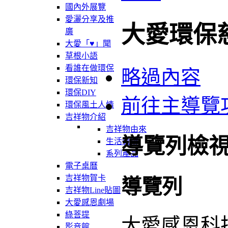
國內外展覽
愛灑分享及推
大愛環保
廣
大愛「♥」聞
草根小語
看誰在做環保
略過內容
環保新知
環保DIY
前往主導覽
環保風土人情
吉祥物介紹
吉祥物由來
導覽列檢
生活軌跡
系列產品
電子桌曆
吉祥物賀卡
導覽列
吉祥物Line貼圖
大愛感恩劇場
綠菩提
大愛感恩科
影音館