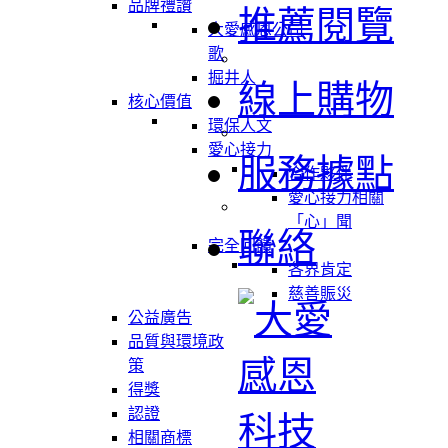
品牌禮讚
推薦閱覽
大愛感恩公司
歌
掘井人
線上購物
核心價值
環保人文
愛心接力
服務據點
合作夥伴
愛心接力相關
「心」聞
聯絡
完全回饋
各界肯定
慈善賑災
公益廣告
品質與環境政
策
得獎
認證
相關商標