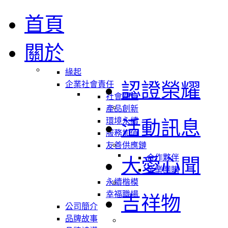
首頁
關於
緣起
認證榮耀
企業社會責任
社會關懷
產品創新
環境永續
活動訊息
服務加值
友善供應鏈
合作夥伴
大愛心聞
企業團購
永續楷模
幸福職場
吉祥物
公司簡介
品牌故事