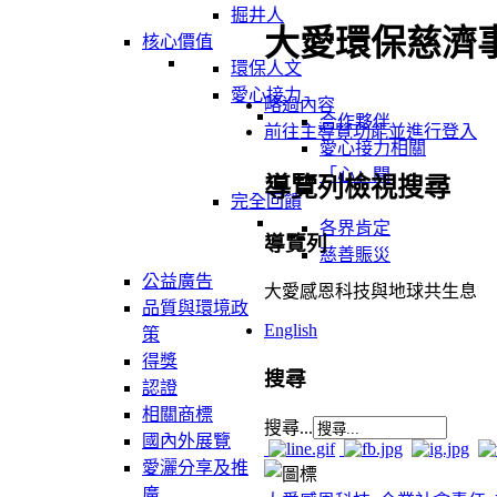
掘井人
大愛環保慈濟
核心價值
環保人文
愛心接力
略過內容
合作夥伴
前往主導覽功能並進行登入
愛心接力相關
「心」聞
導覽列檢視搜尋
完全回饋
各界肯定
導覽列
慈善賑災
公益廣告
大愛感恩科技與地球共生息
品質與環境政
English
策
得獎
搜尋
認證
相關商標
搜尋...
國內外展覽
愛灑分享及推
廣