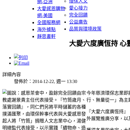
環保人文
網-亞洲
愛心接力
大愛感恩購物
完全回饋
網-美國
公益廣告
全國服務網
品質與環境政策
海外據點
靜思書軒
大愛六度廣恆持 心
詳細內容
發佈於：2014-12-22, 週一 13:30
今年慈濟環保志業即
行、無量從一」為主
『大愛六度廣恆持』
外展覽推廣分享，以