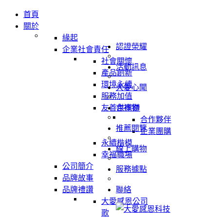
首頁
關於
緣起
認證榮耀
企業社會責任
社會關懷
活動訊息
產品創新
環境永續
大愛心聞
服務加值
友善供應鏈
吉祥物
合作夥伴
推薦閱覽
企業團購
永續楷模
線上購物
幸福職場
公司簡介
服務據點
品牌故事
品牌禮讚
聯絡
大愛感恩公司
歌