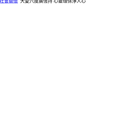
社會關懷
大愛六度廣恆持 心靈環保淨人心