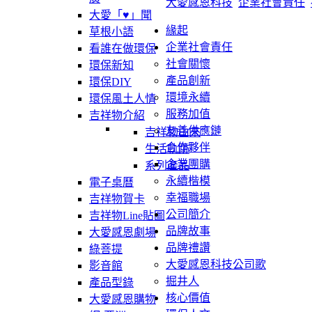
大愛感恩科技
企業社會責任
大愛「♥」聞
緣起
草根小語
企業社會責任
看誰在做環保
社會關懷
環保新知
產品創新
環保DIY
環境永續
環保風土人情
服務加值
吉祥物介紹
友善供應鏈
吉祥物由來
合作夥伴
生活軌跡
企業團購
系列產品
永續楷模
電子桌曆
幸福職場
吉祥物賀卡
公司簡介
吉祥物Line貼圖
品牌故事
大愛感恩劇場
品牌禮讚
綠菩提
大愛感恩科技公司歌
影音館
掘井人
產品型錄
核心價值
大愛感恩購物