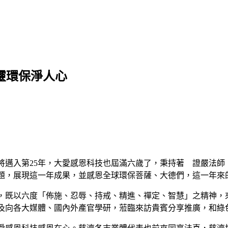
靈環保淨人心
將邁入第25年，大愛感恩科技也屆滿六歲了，秉持著 證嚴法
題，展現這一年成果，並感恩全球環保菩薩、大德們，這一年來
，既以六度「佈施、忍辱、持戒、精進、禪定、智慧」之精神，
及向各大媒體、國內外產官學研，蒞臨來訪貴賓分享推廣，和綠色