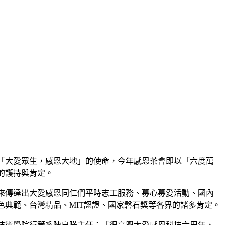
師「大愛眾生，感恩大地」的使命，今年感恩茶會即以「六度萬
的護持與肯定。
來傳達出大愛感恩同仁們平時志工服務、募心募愛活動、國內
典範、台灣精品、MIT認證、國家磐石獎等各界的諸多肯定。