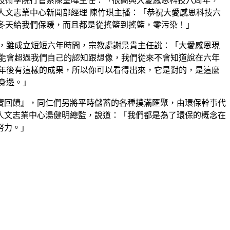
技術學院行管系陳皇曄主任：「很高興大愛感恩科技六周年，
人文志業中心新聞部經理 陳竹琪主播：「恭祝大愛感恩科技六
冬天給我們保暖，而且都是從搖籃到搖籃，零污染！」
，雖成立短短六年時間，宗教處謝景貴主任說：「大愛感恩現
能會超過我們自己的認知跟想像，我們從來不會知道說在六年
年後有這樣的成果，所以你可以看得出來，它是對的，是這麼
身邊。」
實回饋』，同仁們另將平時儲蓄的各種撲滿匯聚，由環保幹事代
人文志業中心湯健明總監，說道：「我們都是為了環保的概念在
努力。」