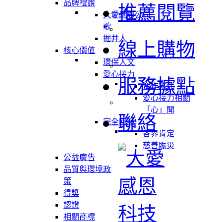
品牌禮讚
推薦閱覽
大愛感恩公司
歌
掘井人
線上購物
核心價值
環保人文
愛心接力
服務據點
合作夥伴
愛心接力相關
「心」聞
聯絡
完全回饋
各界肯定
慈善賑災
公益廣告
品質與環境政
策
得獎
認證
相關商標