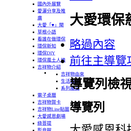
國內外展覽
愛灑分享及推
大愛環保
廣
大愛「♥」聞
草根小語
看誰在做環保
略過內容
環保新知
環保DIY
前往主導覽
環保風土人情
吉祥物介紹
吉祥物由來
導覽列檢
生活軌跡
系列產品
電子桌曆
吉祥物賀卡
導覽列
吉祥物Line貼圖
大愛感恩劇場
綠菩提
大愛感恩科
影音館