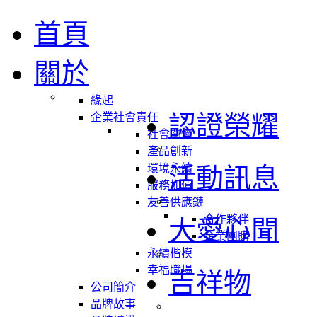
首頁
關於
緣起
認證榮耀
企業社會責任
社會關懷
產品創新
環境永續
活動訊息
服務加值
友善供應鏈
合作夥伴
大愛心聞
企業團購
永續楷模
幸福職場
吉祥物
公司簡介
品牌故事