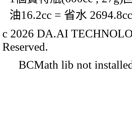
油16.2cc = 省水 2694.8c
c 2026 DA.AI TECHNOLOG
Reserved.
BCMath lib not installe