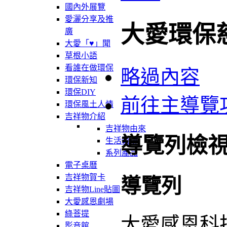
國內外展覽
愛灑分享及推
大愛環保
廣
大愛「♥」聞
草根小語
看誰在做環保
略過內容
環保新知
環保DIY
前往主導覽
環保風土人情
吉祥物介紹
吉祥物由來
導覽列檢
生活軌跡
系列產品
電子桌曆
吉祥物賀卡
導覽列
吉祥物Line貼圖
大愛感恩劇場
綠菩提
大愛感恩科
影音館