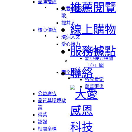
品牌禮讚
推薦閱覽
大愛感恩公司
歌
掘井人
線上購物
核心價值
環保人文
愛心接力
服務據點
合作夥伴
愛心接力相關
「心」聞
聯絡
完全回饋
各界肯定
慈善賑災
公益廣告
品質與環境政
策
得獎
認證
相關商標