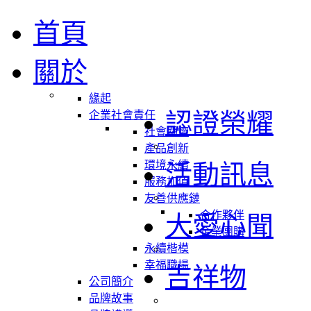
首頁
關於
緣起
認證榮耀
企業社會責任
社會關懷
產品創新
環境永續
活動訊息
服務加值
友善供應鏈
合作夥伴
大愛心聞
企業團購
永續楷模
幸福職場
吉祥物
公司簡介
品牌故事