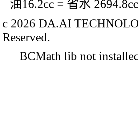
油16.2cc = 省水 2694.8c
c 2026 DA.AI TECHNOLOG
Reserved.
BCMath lib not installe