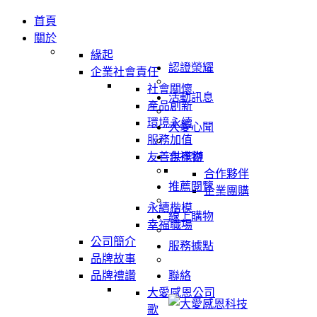
首頁
關於
緣起
認證榮耀
企業社會責任
社會關懷
活動訊息
產品創新
環境永續
大愛心聞
服務加值
友善供應鏈
吉祥物
合作夥伴
推薦閱覽
企業團購
永續楷模
線上購物
幸福職場
公司簡介
服務據點
品牌故事
品牌禮讚
聯絡
大愛感恩公司
歌