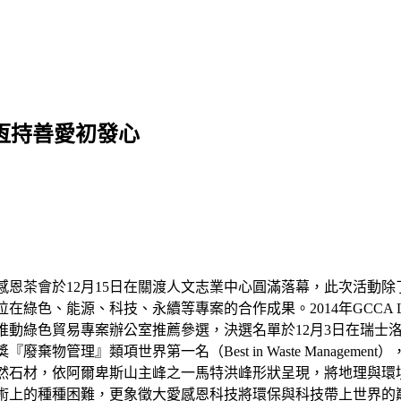
 恆持善愛初發心
感恩茶會於12月15日在關渡人文志業中心圓滿落幕，此次活動
綠色、能源、科技、永續等專案的合作成果。2014年GCCA Later
推動綠色貿易專案辦公室推薦參選，決選名單於12月3日在瑞士
廢棄物管理』類項世界第一名（Best in Waste Manage
然石材，依阿爾卑斯山主峰之一馬特洪峰形狀呈現，將地理與環
術上的種種困難，更象徵大愛感恩科技將環保與科技帶上世界的