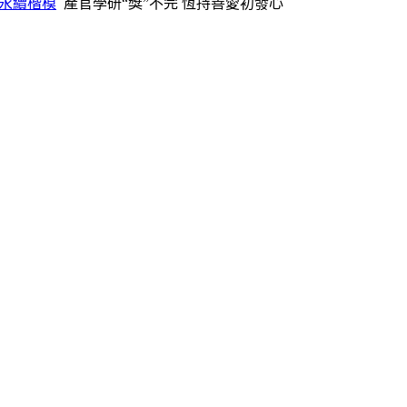
永續楷模
產官學研“獎”不完 恆持善愛初發心