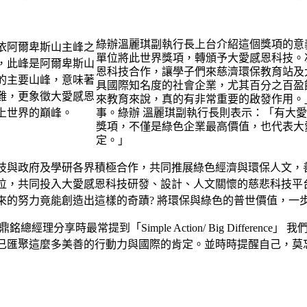
綠辦溫麗琪副執行長上台介紹這個獎項的意
單位將此世界獎項，轉頒予大愛感恩科技。
恩科技合作，讓學子們來慈濟環保教育站及
具國際知名度的社會企業，尤其百分之百盈
來教育來說，真的有非常重要的啟發作用。
事。綠辦 溫麗琪副執行長則表示：「有大
獎項，不僅是綠色企業最高價值，也代表大
定。」
技與政府及學研各界積極合作，共同推展綠色經濟與環保人文，
位，共同投入大愛感恩科技研發、設計、人文關懷的慈悲科技平
來的努力竟能創造出這樣的奇蹟? 將環保與綠色的普世價值，一
總經理分享時最常提到「Simple Action/ Big Differ
已匯聚這麼多美善的行動力與國際的肯定。並時時提醒自己，莫