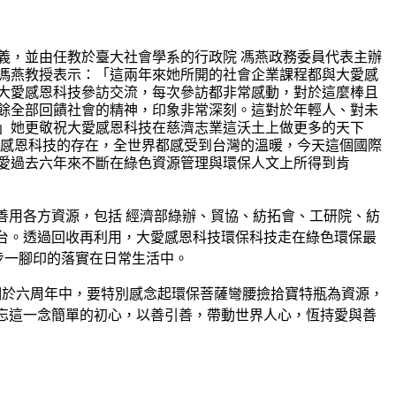
義，並由任教於臺大社會學系的行政院 馮燕政務委員代表主辦
馮燕教授表示：「這兩年來她所開的社會企業課程都與大愛感
大愛感恩科技參訪交流，每次參訪都非常感動，對於這麼棒且
餘全部回饋社會的精神，印象非常深刻。這對於年輕人、對未
」她更敬祝大愛感恩科技在慈濟志業這沃土上做更多的天下
愛感恩科技的存在，全世界都感受到台灣的溫暖，今天這個國際
愛過去六年來不斷在綠色資源管理與環保人文上所得到肯
善用各方資源，包括 經濟部綠辦、貿協、紡拓會、工研院、紡
台。透過回收再利用，大愛感恩科技環保科技走在綠色環保最
步一腳印的落實在日常生活中。
ence」 我們於六周年中，要特別感念起環保菩薩彎腰撿拾寶特瓶為資源，
忘這一念簡單的初心，以善引善，帶動世界人心，恆持愛與善