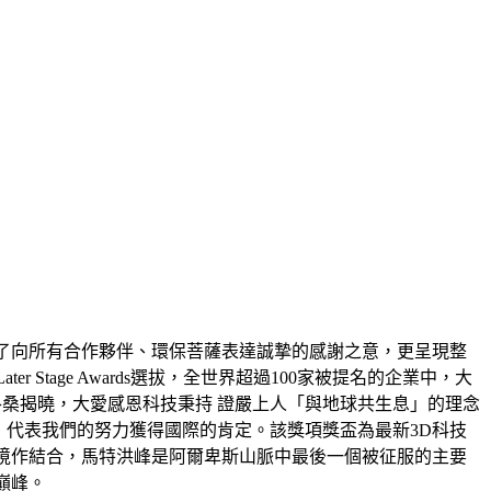
除了向所有合作夥伴、環保菩薩表達誠摯的感謝之意，更呈現整
 Stage Awards選拔，全世界超過100家被提名的企業中，大
洛桑揭曉，大愛感恩科技秉持 證嚴上人「與地球共生息」的理念
ment），代表我們的努力獲得國際的肯定。該獎項獎盃為最新3D科技
境作結合，馬特洪峰是阿爾卑斯山脈中最後一個被征服的主要
巔峰。