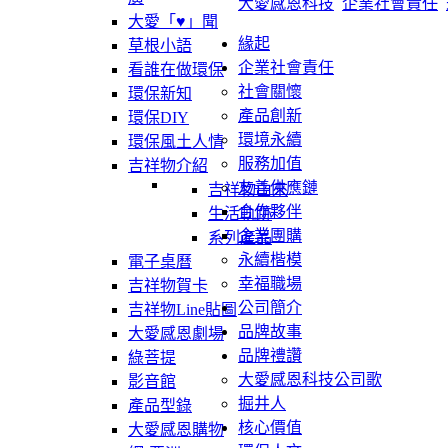
大愛感恩科技
企業社會責任
大愛「♥」聞
緣起
草根小語
企業社會責任
看誰在做環保
社會關懷
環保新知
產品創新
環保DIY
環境永續
環保風土人情
服務加值
吉祥物介紹
友善供應鏈
吉祥物由來
合作夥伴
生活軌跡
企業團購
系列產品
永續楷模
電子桌曆
幸福職場
吉祥物賀卡
公司簡介
吉祥物Line貼圖
品牌故事
大愛感恩劇場
品牌禮讚
綠菩提
大愛感恩科技公司歌
影音館
掘井人
產品型錄
核心價值
大愛感恩購物