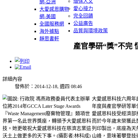
環保人文
網-亞洲
愛心接力
大愛感恩購物
完全回饋
網-美國
公益廣告
全國服務網
品質與環境政策
海外據點
靜思書軒
產官學研“獎”不完
詳細內容
發佈於：2014-12-18, 週四 08:46
大愛感恩科技六周年
年度與產官學研等單位在
愛感恩科技受經濟部
而於今年歲末榮獲此獎『
列印製出，底座為天
山峰，意味著攀登技