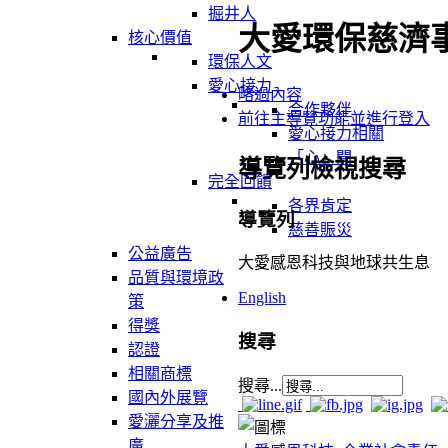
掘井人
大愛環保慈濟
核心價值
環保人文
愛心接力
略過內容
合作夥伴
前往主導覽功能並進行登入
愛心接力相關
「心」聞
導覽列檢視搜尋
完全回饋
各界肯定
導覽列
慈善賑災
公益廣告
大愛感恩科技與地球共生息
品質與環境政
English
策
得獎
搜尋
認證
相關商標
搜尋...
國內外展覽
愛灑分享及推
廣