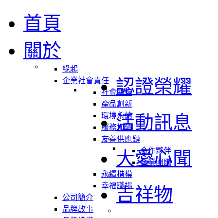
首頁
關於
緣起
認證榮耀
企業社會責任
社會關懷
產品創新
環境永續
活動訊息
服務加值
友善供應鏈
合作夥伴
大愛心聞
企業團購
永續楷模
幸福職場
吉祥物
公司簡介
品牌故事