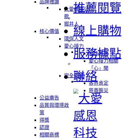
品牌禮讚
推薦閱覽
大愛感恩公司
歌
掘井人
線上購物
核心價值
環保人文
愛心接力
服務據點
合作夥伴
愛心接力相關
「心」聞
聯絡
完全回饋
各界肯定
慈善賑災
公益廣告
品質與環境政
策
得獎
認證
相關商標