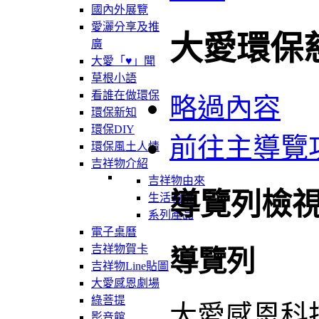
國內外展覽
愛灑分享及推
大愛環保
廣
大愛「♥」聞
草根小語
看誰在做環保
略過內容
環保新知
環保DIY
前往主導覽
環保風土人情
吉祥物介紹
吉祥物由來
導覽列檢
生活軌跡
系列產品
電子桌曆
吉祥物賀卡
導覽列
吉祥物Line貼圖
大愛感恩劇場
綠菩提
大愛感恩科
影音館