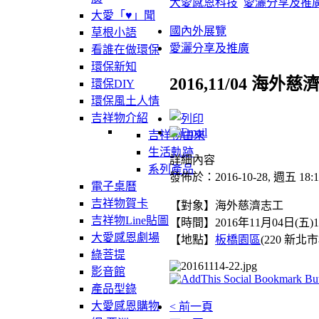
大愛感恩科技
愛灑分享及推
大愛「♥」聞
國內外展覽
草根小語
愛灑分享及推廣
看誰在做環保
環保新知
2016,11/04 海
環保DIY
環保風土人情
吉祥物介紹
吉祥物由來
生活軌跡
詳細內容
系列產品
發佈於：2016-10-28, 週五 18:1
電子桌曆
吉祥物賀卡
【對象】海外慈濟志工
吉祥物Line貼圖
【時間】2016年11月04日(五)1
大愛感恩劇場
【地點】
板橋園區
(
220 新
綠菩提
影音館
產品型錄
大愛感恩購物
< 前一頁