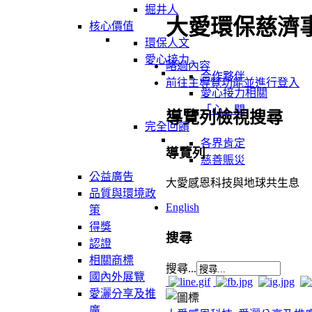
掘井人
大愛環保慈濟
核心價值
環保人文
愛心接力
略過內容
合作夥伴
前往主導覽功能並進行登入
愛心接力相關
「心」聞
導覽列檢視搜尋
完全回饋
各界肯定
導覽列
慈善賑災
公益廣告
大愛感恩科技與地球共生息
品質與環境政
English
策
得獎
搜尋
認證
相關商標
搜尋...
國內外展覽
愛灑分享及推
廣