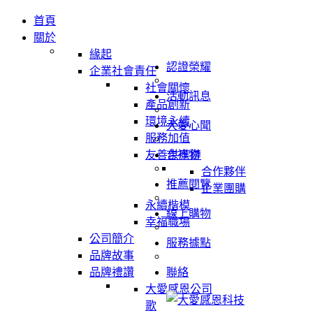
首頁
關於
緣起
認證榮耀
企業社會責任
社會關懷
活動訊息
產品創新
環境永續
大愛心聞
服務加值
友善供應鏈
吉祥物
合作夥伴
推薦閱覽
企業團購
永續楷模
線上購物
幸福職場
公司簡介
服務據點
品牌故事
品牌禮讚
聯絡
大愛感恩公司
歌