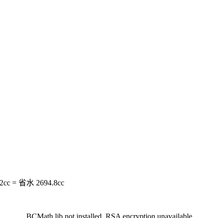
c = 省水 2694.8cc
BCMath lib not installed. RSA encryption unavailable