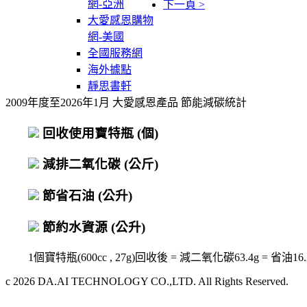
網-亞洲
下一頁 >
大愛感恩購物
網-美國
全國服務網
海外據點
靜思書軒
2009年度至2026年1月 大愛感恩產品 節能減碳統計
回收使用寶特瓶
(個)
減排二氧化碳
(公斤)
節省石油
(公升)
節約水資源
(公升)
1個寶特瓶(600cc , 27g)回收後 = 減二氧化碳63.4g = 省油16.2c
c 2026 DA.AI TECHNOLOGY CO.,LTD. All Rights Reserved.