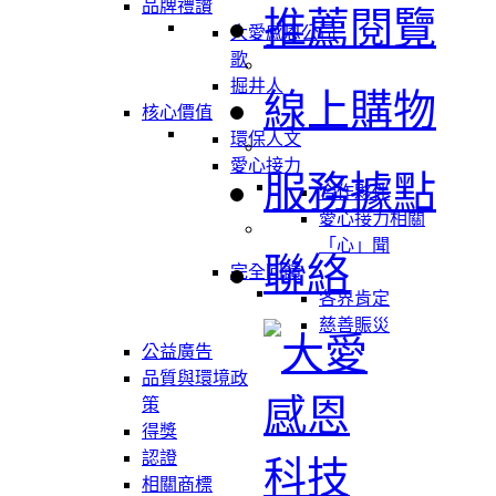
品牌禮讚
推薦閱覽
大愛感恩公司
歌
掘井人
線上購物
核心價值
環保人文
愛心接力
服務據點
合作夥伴
愛心接力相關
「心」聞
聯絡
完全回饋
各界肯定
慈善賑災
公益廣告
品質與環境政
策
得獎
認證
相關商標