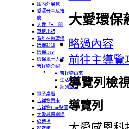
國內外展覽
愛灑分享及推
大愛環保
廣
大愛「♥」聞
草根小語
看誰在做環保
略過內容
環保新知
環保DIY
前往主導覽
環保風土人情
吉祥物介紹
吉祥物由來
導覽列檢
生活軌跡
系列產品
電子桌曆
吉祥物賀卡
導覽列
吉祥物Line貼圖
大愛感恩劇場
綠菩提
大愛感恩科
影音館