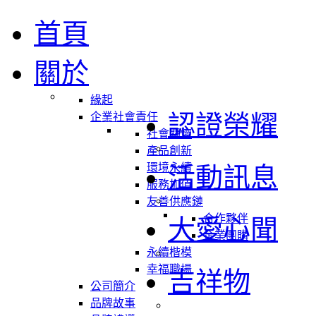
首頁
關於
緣起
認證榮耀
企業社會責任
社會關懷
產品創新
環境永續
活動訊息
服務加值
友善供應鏈
合作夥伴
大愛心聞
企業團購
永續楷模
幸福職場
吉祥物
公司簡介
品牌故事