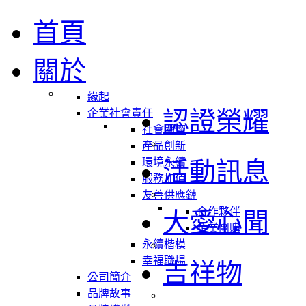
首頁
關於
緣起
認證榮耀
企業社會責任
社會關懷
產品創新
環境永續
活動訊息
服務加值
友善供應鏈
合作夥伴
大愛心聞
企業團購
永續楷模
幸福職場
吉祥物
公司簡介
品牌故事