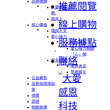
品牌禮讚
推薦閱覽
大愛感恩公司
歌
掘井人
線上購物
核心價值
環保人文
愛心接力
服務據點
合作夥伴
愛心接力相關
「心」聞
聯絡
完全回饋
各界肯定
慈善賑災
公益廣告
品質與環境政
策
得獎
認證
相關商標