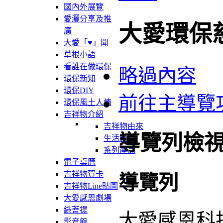
國內外展覽
愛灑分享及推
大愛環保
廣
大愛「♥」聞
草根小語
看誰在做環保
略過內容
環保新知
環保DIY
前往主導覽
環保風土人情
吉祥物介紹
吉祥物由來
導覽列檢
生活軌跡
系列產品
電子桌曆
吉祥物賀卡
導覽列
吉祥物Line貼圖
大愛感恩劇場
綠菩提
大愛感恩科
影音館