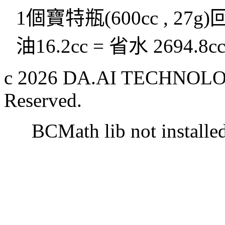
1個寶特瓶(600cc , 27g
油16.2cc = 省水 2694.8c
c 2026 DA.AI TECHNOLOG
Reserved.
BCMath lib not installe