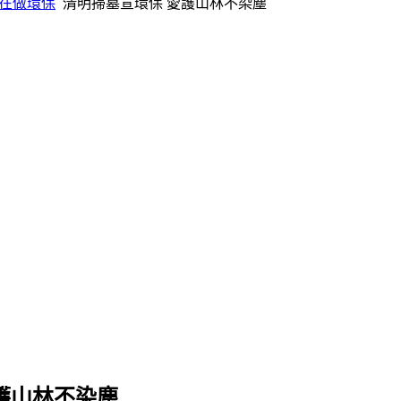
在做環保
清明掃墓宣環保 愛護山林不染塵
護山林不染塵