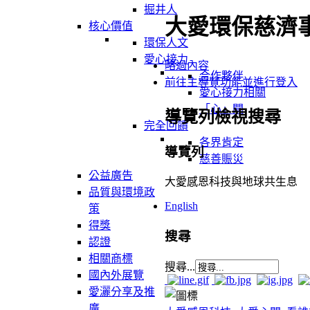
掘井人
大愛環保慈濟
核心價值
環保人文
愛心接力
略過內容
合作夥伴
前往主導覽功能並進行登入
愛心接力相關
「心」聞
導覽列檢視搜尋
完全回饋
各界肯定
導覽列
慈善賑災
公益廣告
大愛感恩科技與地球共生息
品質與環境政
English
策
得獎
搜尋
認證
相關商標
搜尋...
國內外展覽
愛灑分享及推
廣