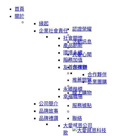
首頁
關於
緣起
認證榮耀
企業社會責任
社會關懷
活動訊息
產品創新
環境永續
大愛心聞
服務加值
友善供應鏈
吉祥物
合作夥伴
推薦閱覽
企業團購
永續楷模
線上購物
幸福職場
公司簡介
服務據點
品牌故事
品牌禮讚
聯絡
大愛感恩公司
歌