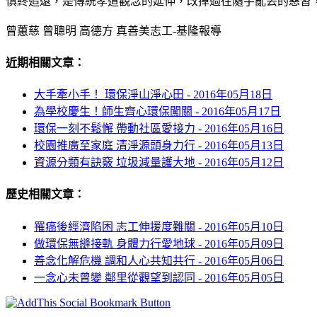
慎終追遠，是傳統孝道觀念的延伸，改掉過往隨手亂丟的惡習
曾蕙慈 曾聰明 高德方 真善美志工-基隆報導
近期相關文章：
大手牽小手！ 環保淨山淨心田 -
2016年05月18日
為學校慶生！師生齊心環保闖關 -
2016年05月17日
環保一刻不鬆懈 帶動社區愛接力 -
2016年05月16日
校園推廣至家庭 清淨源頭身力行 -
2016年05月13日
資源分類有訣竅 垃圾減量護大地 -
2016年05月12日
歷史相關文章：
罹癌後經濟陷困 志工伸援度難關 -
2016年05月10日
做環保無縫接軌 身體力行愛地球 -
2016年05月09日
善念化解危機 調和人心共知共行 -
2016年05月06日
一念心未曾變 鄰里從觀望到認同 -
2016年05月05日