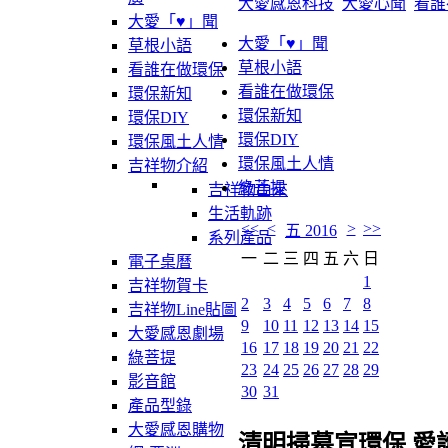
大愛感恩科技
大愛心聞
看誰
大愛「♥」聞
大愛「♥」聞
草根小語
草根小語
看誰在做環保
看誰在做環保
環保新知
環保新知
環保DIY
環保DIY
環保風土人情
環保風土人情
吉祥物介紹
綠菩提
吉祥物由來
生活軌跡
<<
<
>
>>
五 2016
系列產品
一
二
三
四
五
六
日
電子桌曆
1
吉祥物賀卡
2
3
4
5
6
7
8
吉祥物Line貼圖
9
10
11
12
13
14
15
大愛感恩劇場
16
17
18
19
20
21
22
綠菩提
23
24
25
26
27
28
29
影音館
30
31
產品型錄
大愛感恩購物
清明掃墓宣環保 愛