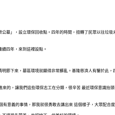
南榮公墓」，設立環保回收點。四年的時間，扭轉了民眾以往垃
連續四年，來到這裡設點。
清明節下來，墓區環境就顯得非常髒亂。基隆慈濟人有鑒於此，
)丟進來的，讓我們這些環保志工在分類，很辛苦 最近環保意識
是個有意義的事情，那我就很勇敢去講出來 這個樣子，大眾配合