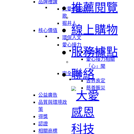
品牌禮讚
推薦閱覽
大愛感恩公司
歌
掘井人
線上購物
核心價值
環保人文
愛心接力
服務據點
合作夥伴
愛心接力相關
「心」聞
聯絡
完全回饋
各界肯定
慈善賑災
公益廣告
品質與環境政
策
得獎
認證
相關商標