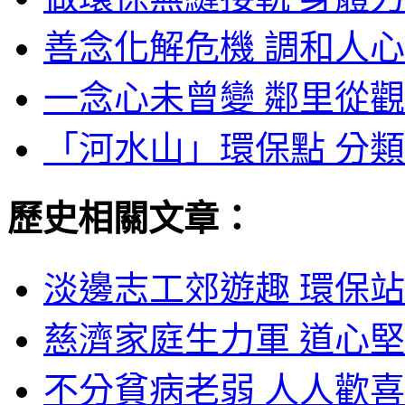
善念化解危機 調和人心
一念心未曾變 鄰里從觀
「河水山」環保點 分類
歷史相關文章：
淡邊志工郊遊趣 環保站
慈濟家庭生力軍 道心堅
不分貧病老弱 人人歡喜