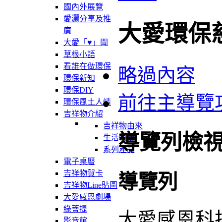
國內外展覽
愛灑分享及推
大愛環保
廣
大愛「♥」聞
草根小語
看誰在做環保
略過內容
環保新知
環保DIY
前往主導覽
環保風土人情
吉祥物介紹
吉祥物由來
導覽列檢
生活軌跡
系列產品
電子桌曆
吉祥物賀卡
導覽列
吉祥物Line貼圖
大愛感恩劇場
綠菩提
大愛感恩科
影音館