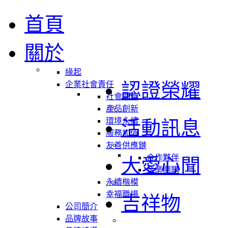
首頁
關於
緣起
認證榮耀
企業社會責任
社會關懷
產品創新
環境永續
活動訊息
服務加值
友善供應鏈
合作夥伴
大愛心聞
企業團購
永續楷模
幸福職場
吉祥物
公司簡介
品牌故事