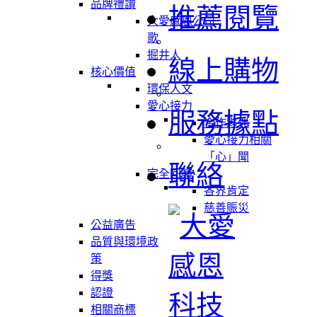
品牌禮讚
推薦閱覽
大愛感恩公司
歌
掘井人
線上購物
核心價值
環保人文
愛心接力
服務據點
合作夥伴
愛心接力相關
「心」聞
聯絡
完全回饋
各界肯定
慈善賑災
公益廣告
品質與環境政
策
得獎
認證
相關商標