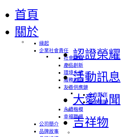
首頁
關於
緣起
認證榮耀
企業社會責任
社會關懷
產品創新
環境永續
活動訊息
服務加值
友善供應鏈
合作夥伴
大愛心聞
企業團購
永續楷模
幸福職場
吉祥物
公司簡介
品牌故事