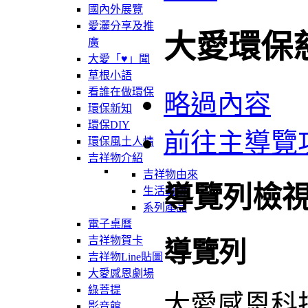
國內外展覽
愛灑分享及推
大愛環保
廣
大愛「♥」聞
草根小語
看誰在做環保
略過內容
環保新知
環保DIY
前往主導覽
環保風土人情
吉祥物介紹
吉祥物由來
導覽列檢
生活軌跡
系列產品
電子桌曆
吉祥物賀卡
導覽列
吉祥物Line貼圖
大愛感恩劇場
綠菩提
大愛感恩科
影音館