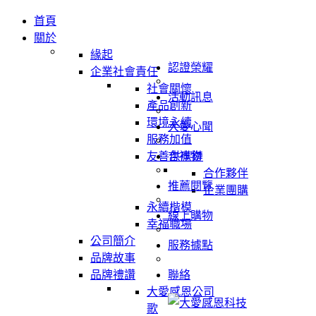
首頁
關於
緣起
認證榮耀
企業社會責任
社會關懷
活動訊息
產品創新
環境永續
大愛心聞
服務加值
友善供應鏈
吉祥物
合作夥伴
推薦閱覽
企業團購
永續楷模
線上購物
幸福職場
公司簡介
服務據點
品牌故事
品牌禮讚
聯絡
大愛感恩公司
歌