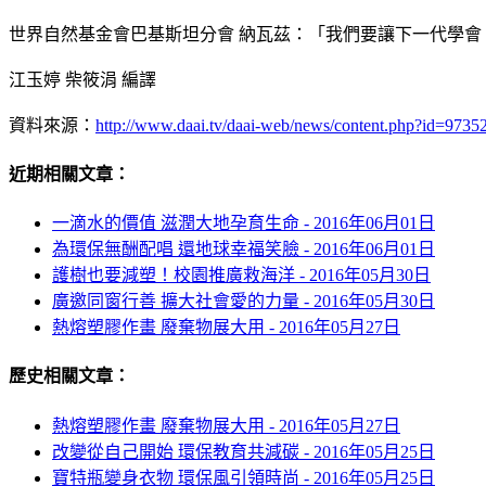
世界自然基金會巴基斯坦分會 納瓦茲：「我們要讓下一代學
江玉婷 柴筱涓 編譯
資料來源：
http://www.daai.tv/daai-web/news/content.php?id=9735
近期相關文章：
一滴水的價值 滋潤大地孕育生命 -
2016年06月01日
為環保無酬配唱 還地球幸福笑臉 -
2016年06月01日
護樹也要減塑！校園推廣救海洋 -
2016年05月30日
廣邀同窗行善 擴大社會愛的力量 -
2016年05月30日
熱熔塑膠作畫 廢棄物展大用 -
2016年05月27日
歷史相關文章：
熱熔塑膠作畫 廢棄物展大用 -
2016年05月27日
改變從自己開始 環保教育共減碳 -
2016年05月25日
寶特瓶變身衣物 環保風引領時尚 -
2016年05月25日