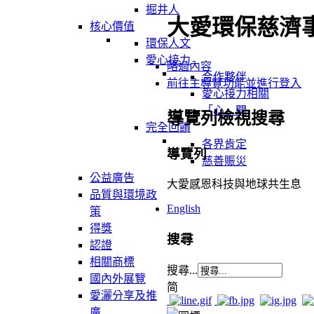
掘井人
大愛環保慈濟
核心價值
環保人文
愛心接力
略過內容
合作夥伴
前往主導覽功能並進行登入
愛心接力相關
「心」聞
導覽列檢視搜尋
完全回饋
各界肯定
導覽列
慈善賑災
公益廣告
大愛感恩科技與地球共生息
品質與環境政
English
策
得獎
搜尋
認證
相關商標
搜尋...
國內外展覽
简
愛灑分享及推
廣