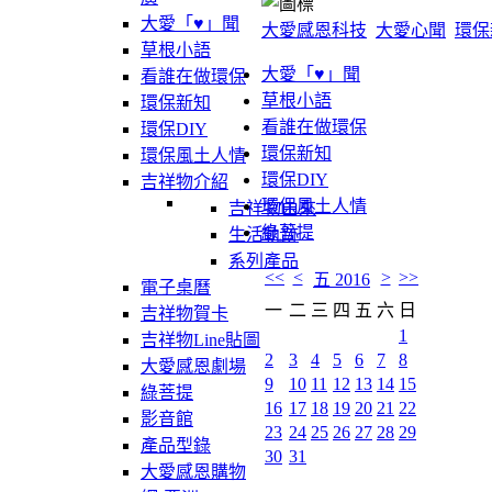
大愛「♥」聞
大愛感恩科技
大愛心聞
環保
草根小語
大愛「♥」聞
看誰在做環保
草根小語
環保新知
看誰在做環保
環保DIY
環保新知
環保風土人情
環保DIY
吉祥物介紹
環保風土人情
吉祥物由來
綠菩提
生活軌跡
系列產品
<<
<
>
>>
五 2016
電子桌曆
一
二
三
四
五
六
日
吉祥物賀卡
1
吉祥物Line貼圖
2
3
4
5
6
7
8
大愛感恩劇場
9
10
11
12
13
14
15
綠菩提
16
17
18
19
20
21
22
影音館
23
24
25
26
27
28
29
產品型錄
30
31
大愛感恩購物