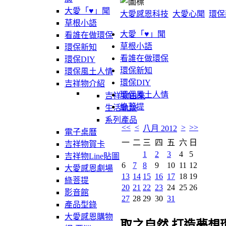
大愛「♥」聞
大愛感恩科技
大愛心聞
環保
草根小語
大愛「♥」聞
看誰在做環保
草根小語
環保新知
看誰在做環保
環保DIY
環保新知
環保風土人情
環保DIY
吉祥物介紹
環保風土人情
吉祥物由來
綠菩提
生活軌跡
系列產品
<<
<
>
>>
八月 2012
電子桌曆
一
二
三
四
五
六
日
吉祥物賀卡
1
2
3
4
5
吉祥物Line貼圖
6
7
8
9
10
11
12
大愛感恩劇場
13
14
15
16
17
18
19
綠菩提
20
21
22
23
24
25
26
影音館
27
28
29
30
31
產品型錄
大愛感恩購物
取之自然 打造夢想