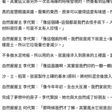
看，其實這又是另外一次去海邊的時候發現的，然後看到這棵
真的是慧眼識英雄，廢棄的東西、原來可以變得這麼有味道，
自然屋屋主 李代賢：「像這個磚+這個都是我們去怪手底下
材料很珍貴，可是不太有人珍惜。」
自然屋屋主 李代賢：「像這個廁所啊，我們就是底下就是土
樣是土，所以它垃圾量也會減少。」
不多做水泥地板，所以用的水、就直接滲入到原來的土裡面，
自然屋屋主 李代賢：「像這面牆啊，其實是我們印的一顆一
沙、土、稻草，就是製作土磚的基本3原料，將材料混合後放
自然屋屋主 李代賢：「像今年年初，全台大反潮，我們家就
完成了夢想中的房子，李代賢說、她也與大自然成了好朋友，
自然屋屋主 何代賢：「那時候我們才了解，其實風水它就是自