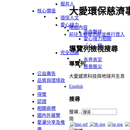
掘井人
大愛環保慈濟
核心價值
環保人文
愛心接力
略過內容
合作夥伴
前往主導覽功能並進行登入
愛心接力相關
「心」聞
導覽列檢視搜尋
完全回饋
各界肯定
導覽列
慈善賑災
公益廣告
大愛感恩科技與地球共生息
品質與環境政
English
策
得獎
搜尋
認證
相關商標
搜尋...
國內外展覽
简
愛灑分享及推
廣