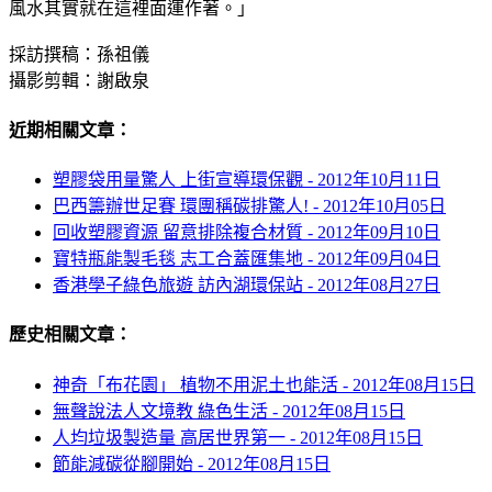
風水其實就在這裡面運作著。」
採訪撰稿：孫祖儀
攝影剪輯：謝啟泉
近期相關文章：
塑膠袋用量驚人 上街宣導環保觀 -
2012年10月11日
巴西籌辦世足賽 環團稱碳排驚人! -
2012年10月05日
回收塑膠資源 留意排除複合材質 -
2012年09月10日
寶特瓶能製毛毯 志工合蓋匯集地 -
2012年09月04日
香港學子綠色旅遊 訪內湖環保站 -
2012年08月27日
歷史相關文章：
神奇「布花園」 植物不用泥土也能活 -
2012年08月15日
無聲說法人文境教 綠色生活 -
2012年08月15日
人均垃圾製造量 高居世界第一 -
2012年08月15日
節能減碳從腳開始 -
2012年08月15日