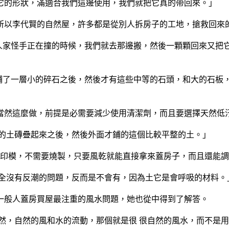
它的形狀，滿適合我們這邊使用，我們就把它真的帶回來。」
所以李代賢的自然屋，許多都是從別人拆房子的工地，搶救回來
，人家怪手正在撞的時候，我們就去那邊搬，然後一顆顆回來又把
+鋪了一層小的碎石之後，然後才有這些中等的石頭，和大的石板
當然這麼做，前提是必需要減少使用清潔劑，而且要選擇天然低
顆的土磚疊起來之後，然後外面才鋪的這個比較平整的土。」
入印模，不需要燒製，只要風乾就能直接拿來蓋房子，而且還能
完全沒有反潮的問題，反而是不會有，因為土它是會呼吸的材料。
一般人蓋房買屋最注重的風水問題，她也從中得到了解答。
然，自然的風和水的流動，那個就是很 很自然的風水，而不是