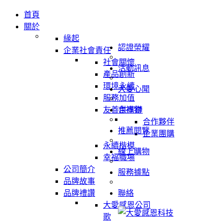
首頁
關於
緣起
認證榮耀
企業社會責任
社會關懷
活動訊息
產品創新
環境永續
大愛心聞
服務加值
友善供應鏈
吉祥物
合作夥伴
推薦閱覽
企業團購
永續楷模
線上購物
幸福職場
公司簡介
服務據點
品牌故事
品牌禮讚
聯絡
大愛感恩公司
歌