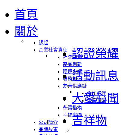
首頁
關於
緣起
認證榮耀
企業社會責任
社會關懷
產品創新
環境永續
活動訊息
服務加值
友善供應鏈
合作夥伴
大愛心聞
企業團購
永續楷模
幸福職場
吉祥物
公司簡介
品牌故事