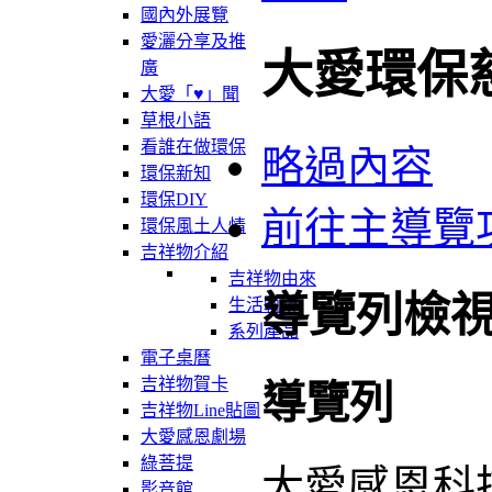
國內外展覽
愛灑分享及推
大愛環保
廣
大愛「♥」聞
草根小語
看誰在做環保
略過內容
環保新知
環保DIY
前往主導覽
環保風土人情
吉祥物介紹
吉祥物由來
導覽列檢
生活軌跡
系列產品
電子桌曆
吉祥物賀卡
導覽列
吉祥物Line貼圖
大愛感恩劇場
綠菩提
大愛感恩科
影音館