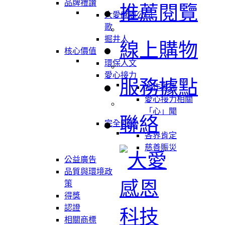
品牌禮讚
推薦閱覽
大愛感恩公司
歌
掘井人
線上購物
核心價值
環保人文
愛心接力
服務據點
合作夥伴
愛心接力相關
「心」聞
聯絡
完全回饋
各界肯定
慈善賑災
公益廣告
品質與環境政
策
得獎
認證
相關商標