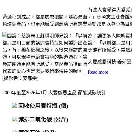
有些人會覺得大愛感
造過程到成品，都是層層把關，嘔心瀝血。」慈濟志工沈素娥
色環保產品，也更能感受到慈濟所有志業活動都是以募心為目標，從
為了讓更多人瞭解寶特
說：「以前都只是用
更能有所感受，當然
大愛感恩科技 姜郁雯
Read more
2009年度至2026年1月 大愛感恩產品 節能減碳統計
回收使用寶特瓶
(個)
減排二氧化碳
(公斤)