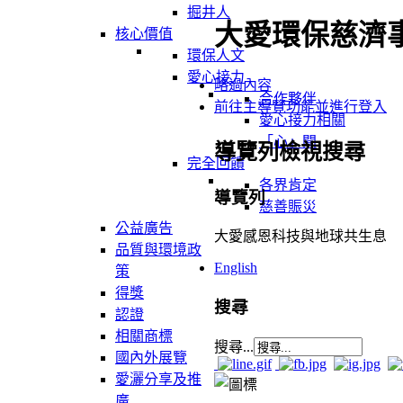
掘井人
大愛環保慈濟
核心價值
環保人文
愛心接力
略過內容
合作夥伴
前往主導覽功能並進行登入
愛心接力相關
「心」聞
導覽列檢視搜尋
完全回饋
各界肯定
導覽列
慈善賑災
公益廣告
大愛感恩科技與地球共生息
品質與環境政
English
策
得獎
搜尋
認證
相關商標
搜尋...
國內外展覽
愛灑分享及推
廣