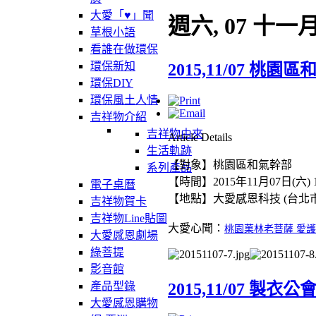
大愛「♥」聞
週六, 07 十一月
草根小語
看誰在做環保
環保新知
2015,11/07 桃
環保DIY
環保風土人情
吉祥物介紹
吉祥物由來
Article Details
生活軌跡
【對象】桃園區和氣幹部
系列產品
【時間】2015年11月07日(六) 12
電子桌曆
【地點】大愛感恩科技 (台北市
吉祥物賀卡
吉祥物Line貼圖
大愛心聞：
桃園菓林老菩薩 愛
大愛感恩劇場
綠菩提
影音館
2015,11/07 製
產品型錄
大愛感恩購物