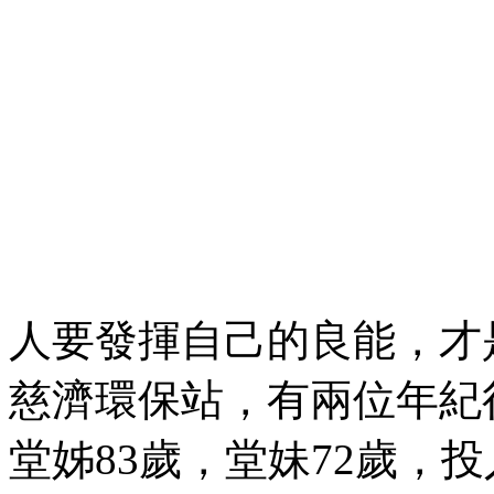
人要發揮自己的良能，才
慈濟環保站，有兩位年紀
堂姊83歲，堂妹72歲，