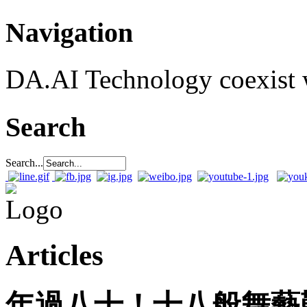
Navigation
DA.AI Technology coexist w
Search
Search...
Articles
年過八十！十八般舞藝