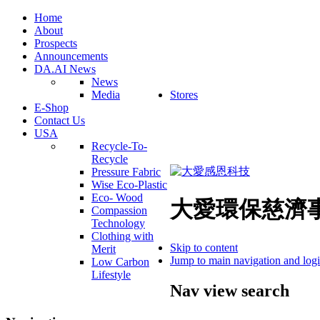
Home
About
Prospects
Announcements
DA.AI News
News
Media
Stores
E-Shop
Contact Us
USA
Recycle-To-
Recycle
Pressure Fabric
Wise Eco-Plastic
Eco- Wood
大愛環保慈濟
Compassion
Technology
Clothing with
Skip to content
Merit
Jump to main navigation and log
Low Carbon
Lifestyle
Nav view search