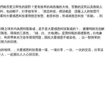
們能否更立即性的面對？更有效率的為毀傷的大地、苦難的災民以及救助人
列，包括帽子、行李箱等等，「慈悲科技」裡頭都是 證嚴上人的智慧巧
看到大愛感恩科技運用慈悲智慧、創意科技，所成就慈悲科技『良能』，則
0隊之球衣均為寶特瓶製成，是不是大愛感恩科技製成的？」 虞珊明師兄也解
製造。環保的三原色，『綠、白、大地(雜)』是寶特瓶的基礎顏色，白色象
水、和所帶來水汙染等環境問題，因此大愛感恩不後染色。」以一顆簡單的
所努力的目標。
燒的地球。」大愛感恩科技透過一場、一場分享，一次、一次的交流，分享這
井人，一起掘出人人心頭活泉。