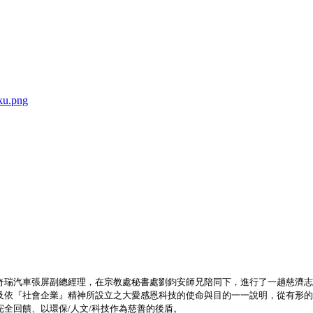
奇瑞汽車張屏副總經理，在宗教處秘書處劉鈞安師兄陪同下，進行了一趟慈濟志
及依『社會企業』精神所設立之大愛感恩科技的使命與目的一一說明，從有形的
全回饋、以環保/人文/科技作為慈善的後盾。