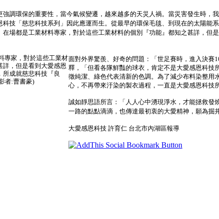
更強調環保的重要性，當今氣候變遷，越來越多的天災人禍。當災害發生時，我
恩科技「慈悲科技系列」因此應運而生。從最早的環保毛毯、到現在的太陽能系
。在場都是工業材料專家，對於這些工業材料的個別『功能』都知之甚詳，但是
面對外界驚羨、好奇的問題：「世足賽時，進入決賽1
釋，「但看各隊鮮豔的球衣，肯定不是大愛感恩科技所
徵純潔、綠色代表清新的色調。為了減少布料染整用
心，不再帶來汙染的製衣過程，一直是大愛感恩科技
誠如靜思語所言：「人人心中湧現淨水，才能拯救發
一路的點點滴滴，也傳達最初衷的大愛精神，願為掘
大愛感恩科技 許育仁 台北市內湖區報導