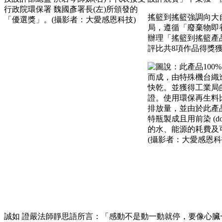
搖籃到搖籃強調向大
局，遵循「廢棄物即
辦理「搖籃到搖籃產
評比共8項作品得獎
誠如 證嚴法師靜思語所言：「感動不是動一動就停，要像心臟