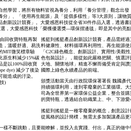
自然學習，將所有物料皆視為養分，利用「養分管理」觀念出發
養分」、「使用再生能源」及「提倡多樣性」等3大原則，讓物
品創新設計競賽」。大愛感恩科技從全省30件作品入選，透過書
獲選，大愛感恩科技「榮獲優選獎---環保摺邊毯」即是其中的亮
搖籃到搖籃產品創新設計競賽，產品需經過
料健康性、材料循環再利用性、再生能源使
「C2C綠色概念、創新設計、實用性/美觀
色包裝設計」，能從如此嚴格把關、慎選評
大地、關懷地球」精進不懈而備受肯定與讚
國際上綠色永續產品的前端。
頒獎活動當天由行政院環保署署長 魏國彥代表
持續循環利用，達到零廢棄的工業循環。大
司為全世界第一家環保公益企業，整合並購
的寶特瓶，透過結合紡織業上、中、下游愛
搖籃到搖籃是一種零廢棄的概念，創意設計
從風格的設計簡樸，無需太多加製讓產品更
一樣不斷跳動，且要能瞭解，並投入去實踐、付出，真正的做中