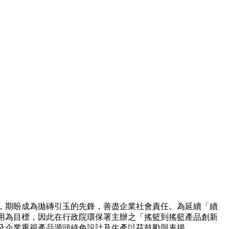
，期盼成為拋磚引玉的先鋒，善盡企業社會責任。為延續「續
用為目標，因此在行政院環保署主辦之「搖籃到搖籃產品創新
及企業重視產品源頭綠色設計及生產以茲鼓勵與表揚。