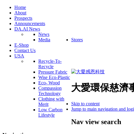
Home
About
Prospects
Announcements
DA.AI News
News
Media
Stores
E-Shop
Contact Us
USA
Recycle-To-
Recycle
Pressure Fabric
Wise Eco-Plastic
Eco- Wood
大愛環保慈濟
Compassion
Technology
Clothing with
Skip to content
Merit
Jump to main navigation and log
Low Carbon
Lifestyle
Nav view search