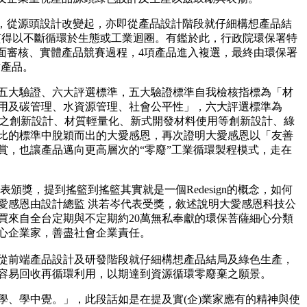
，從源頭設計改變起，亦即從產品設計階段就仔細構想產品結
質得以不斷循環於生態或工業迴圈。有鑑於此，行政院環保署特
面審核、實體產品競賽過程，4項產品進入複選，最終由環保署
點產品。
五大驗證、六大評選標準，五大驗證標準自我檢核指標為「材
用及碳管理、水資源管理、社會公平性」，六大評選標準為
性之創新設計、材質輕量化、新式開發材料使用等創新設計、綠
比的標準中脫穎而出的大愛感恩，再次證明大愛感恩以「友善
賞，也讓產品邁向更高層次的“零廢”工業循環製程模式，走在
頒獎，提到搖籃到搖籃其實就是一個Redesign的概念，如何
愛感恩由設計總監 洪若岑代表受獎，敘述說明大愛感恩科技公
買來自全台定期與不定期約20萬無私奉獻的環保菩薩細心分類
心企業家，善盡社會企業責任。
從前端產品設計及研發階段就仔細構想產品結局及綠色生產，
容易回收再循環利用，以期達到資源循環零廢棄之願景。
學、學中覺。」，此段話如是在提及實(企)業家應有的精神與使