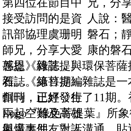
兄，分
人說：
磐石；
康的磐
菩提》
雜誌，與環保菩薩
石。
《綠菩提》
雜誌是一本
創刊，已經發行了11期
Logo『綠色菩提葉』所
與廣大朋友對話溝通，貼