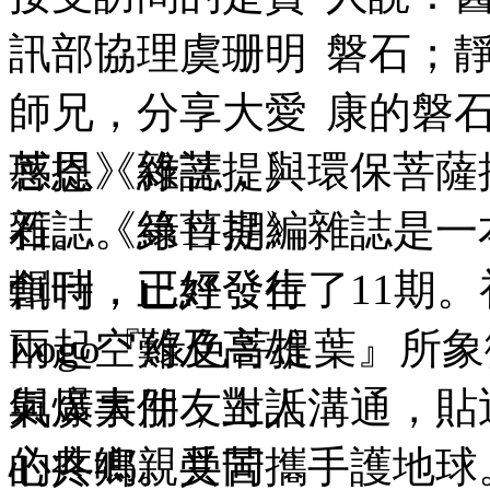
磐石；
康的磐
菩提》
雜誌，與環保菩薩
石。
《綠菩提》
雜誌是一本
創刊，已經發行了11期
Logo『綠色菩提葉』所
與廣大朋友對話溝通，貼
的共鳴。共同攜手護地球