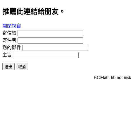
推薦此連結給朋友。
關閉視窗
寄信給
寄件者
您的郵件
主旨
送出
取消
BCMath lib not inst