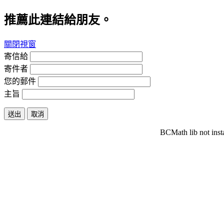
推薦此連結給朋友。
關閉視窗
寄信給
寄件者
您的郵件
主旨
送出
取消
BCMath lib not inst