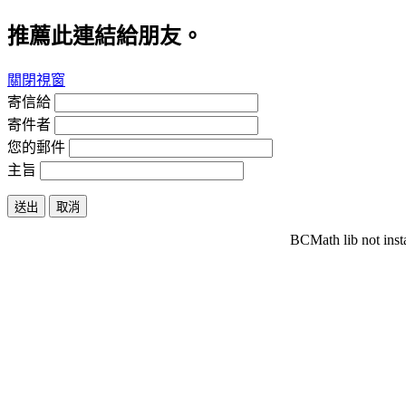
推薦此連結給朋友。
關閉視窗
寄信給
寄件者
您的郵件
主旨
送出
取消
BCMath lib not inst