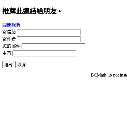
推薦此連結給朋友。
關閉視窗
寄信給
寄件者
您的郵件
主旨
送出
取消
BCMath lib not inst