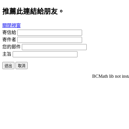
推薦此連結給朋友。
關閉視窗
寄信給
寄件者
您的郵件
主旨
送出
取消
BCMath lib not inst