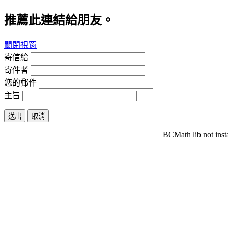
推薦此連結給朋友。
關閉視窗
寄信給
寄件者
您的郵件
主旨
送出
取消
BCMath lib not inst