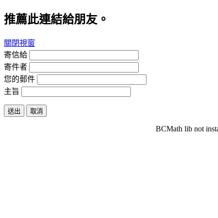
推薦此連結給朋友。
關閉視窗
寄信給
寄件者
您的郵件
主旨
送出
取消
BCMath lib not inst