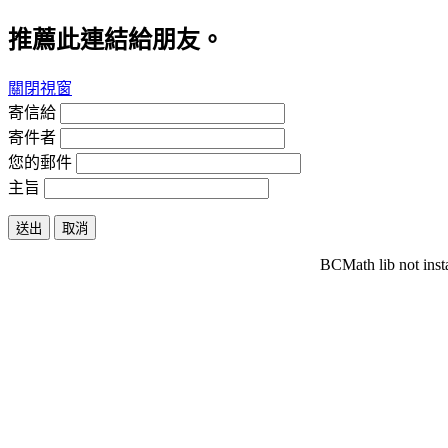
推薦此連結給朋友。
關閉視窗
寄信給
寄件者
您的郵件
主旨
送出
取消
BCMath lib not inst