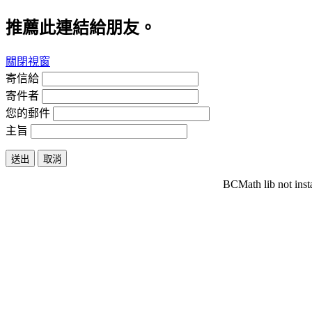
推薦此連結給朋友。
關閉視窗
寄信給
寄件者
您的郵件
主旨
送出
取消
BCMath lib not inst